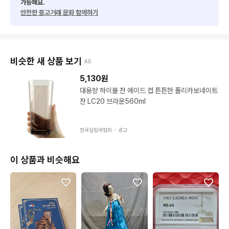
가능해요.
안전한 중고거래 문화 함께하기
비슷한 새 상품 보기
AD
5,130
원
대용량 하이볼 잔 에이드 컵 튼튼한 폴리카보네이트
잔 LC20 브라운560ml
한국칼림바협회 ・
광고
이 상품과 비슷해요