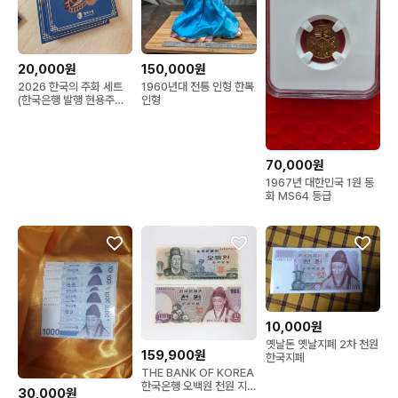
20,000원
150,000원
2026 한국의 주화 세트
1960년대 전통 인형 한복
(한국은행 발행 현용주화
인형
세트)
70,000원
1967년 대한민국 1원 동
화 MS64 등급
10,000원
옛날돈 옛날지폐 2차 천원
159,900원
한국지폐
THE BANK OF KOREA
한국은행 오백원 천원 지
30,000원