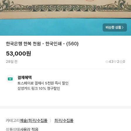
비슷한 상품
한국은행 한복 천원 - 한국인쇄 - {560}
53,000
원
28일 전
43
2
0
결제혜택
토스페이로 결제시 5천원 즉시 할인
삼성카드 링크 10% 청구할인
카테고리
예술/희귀/수집품
〉
희귀/수집품
상품상태
사용감 적음