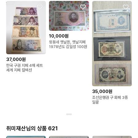
10,000원
윗동네 옛날돈, 옛날지폐
1978년도 김일성 100원
37,000원
한국 구권 지폐 4매 세트
세계 지폐 컬렉션
35,000원
조선은행권 구 화폐 3종
일괄
취미재산님의 상품 621