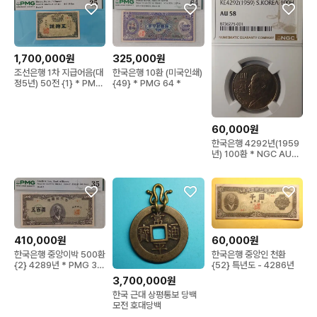
1,700,000원
325,000원
조선은행 1차 지급어음(대
한국은행 10환 (미국인쇄)
정5년) 50전 {1} * PMG
{49} * PMG 64 *
25 *
60,000원
한국은행 4292년(1959
년) 100환 * NGC AU
58 *
410,000원
60,000원
한국은행 중앙이박 500환
한국은행 중앙인 천환
{2} 4289년 * PMG 35
{52} 특년도 - 4286년
*
3,700,000원
한국 근대 상평통보 당백
모전 호대당백