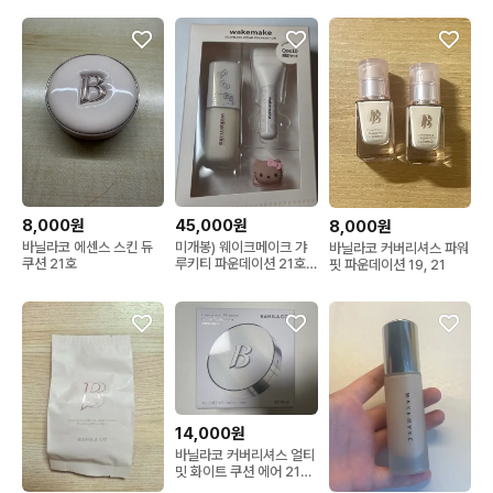
8,000원
45,000원
8,000원
바닐라코 에센스 스킨 듀
미개봉) 웨이크메이크 갸
바닐라코 커버리셔스 파워
쿠션 21호
루키티 파운데이션 21호
핏 파운데이션 19, 21
바닐라
14,000원
바닐라코 커버리셔스 얼티
밋 화이트 쿠션 에어 21C
로제 미개봉