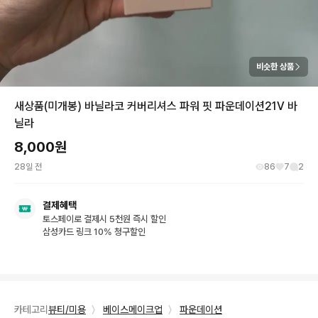
비슷한 상품
새상품(미개봉) 바닐라코 커버리셔스 파워 핏 파운데이션21V 바
닐라
8,000
원
28일 전
86
7
2
결제혜택
토스페이로 결제시 5천원 즉시 할인
삼성카드 링크 10% 청구할인
카테고리
뷰티/미용
〉
베이스메이크업
〉
파운데이션