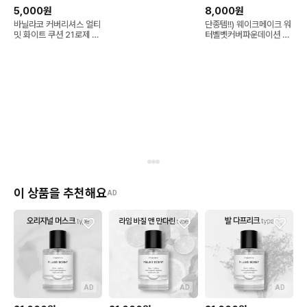
5,000원
8,000원
바닐라코 커버리셔스 얼티
단종템!!) 웨이크메이크 워
밋 화이트 쿠션 21로제 리
터벨벳커버파운데이션 21
필 팔아요
호 바닐라
이 상품을 추천해요
AD
AD
AD
AD