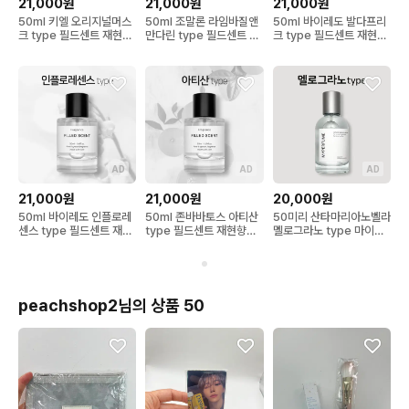
21,000원
21,000원
21,000원
50ml 키엘 오리지널머스
50ml 조말론 라임바질앤
50ml 바이레도 발다프리
크 type 필드센트 재현향
만다린 type 필드센트 재
크 type 필드센트 재현향
스프레이
현향스프레이
스프레이
AD
AD
AD
21,000원
21,000원
20,000원
50ml 바이레도 인플로레
50ml 존바바토스 아티산
50미리 산타마리아노벨라
센스 type 필드센트 재현
type 필드센트 재현향스
멜로그라노 type 마이퍼
향스프레이
프레이
퓸 재현향스프레이
peachshop2님의 상품 50