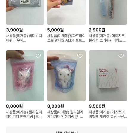
3,900원
5,000원
2,900원
새상품(미개봉) 비디비치
새상품(미개봉)알파드라이
새상품(미개봉) 데이지크
메쉬 파우치
브원 알디원 ALD1 포토카
블러셔 브러쉬+ 리퀴드 글
170*60*100mm
드
리터
8,000원
8,000원
9,500원
새상품(미개봉) 필리밀리
새상품(미개봉) 필리밀리
새상품(미개봉) 에스쁘아
챠미키티 인형키링 [트윙
챠미키티 인형키링 [샤이
비벨벳 세범컷 쿨링 쿠션
클챠미키티에디션]
닝챠미키티에디션]
5.5g