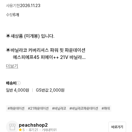
사용기한
2026.11.23
수량
6개
🌟새상품 (미개봉) 입니다.

🌟바닐라코 커버리셔스 파워 핏 파운데이션

      에스피에프45 피에이++ 21V 바닐라

더보기
🌟재고 있으니 문의하지 마시고 바로 안전 결제 해주시면 됩니다. 

배송비
🌟샵에 있는 다른 제품과 함께 구입하길 원하시면 각각 장바구니
일반 4,000원
|
GS반값 2,000원
에 담으시고 한번에 결제 하세요. 

      택배비가 한번만 부과 됩니다.

#
파운데이션
#
21파운데이션
#
바닐라코
#
바닐라코파운데이션
#
파데
🌟네고는 불가합니다.
peachshop2
바로가기
5
・ 후기
21
・ 거래내역
91