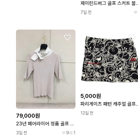
제이린드버그 골프 스커트
7일 전
5,000원
파리게이츠 패턴 캐주
12일 전
79,000원
23년 페어라이어 정품 골프 스카프넥 골찌 니트 반팔티셔츠 베이지
3일 전
9
1