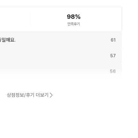
98
%
만족후기
동일해요.
61
57
56
어요.
48
상점정보/후기 더보기
46
43