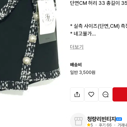
단면CM 허리 33 총길이 3
* 실측 사이즈(단면,CM) 측
* 네고불가

* 브랜드에 따라 표기사이즈
더보기
다.

* 제품의 색상은 모니터 밝기
* 증고 특성상 이염및 데미지
배송비
* 중고 상품으로 교환,반품
일반 3,500원
청량리빈티지
5
・
후기 
66
・
거래내