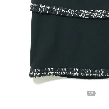
1
/
9