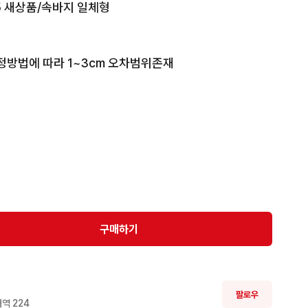
5 새상품/속바지 일체형

정방법에 따라 1~3cm 오차범위존재 

의 차이가 있을수 있으니 실측 사이즈 참고 부탁드립니
와 해상도에 따라 약간의 차이가 있을수 있습니다. 

가 존재할수 있습니다. 

,환불 불가하오니 신중히 구매 부탁드립니다.
구매하기
팔로우
역 
224