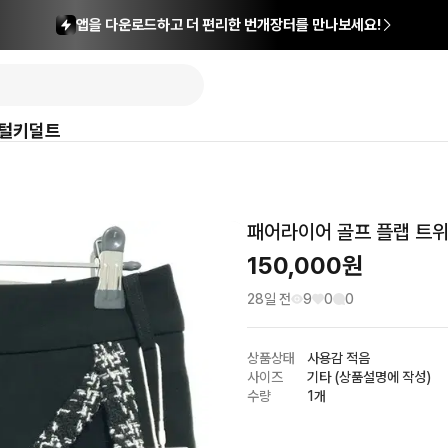
앱을 다운로드하고 더 편리한 번개장터를 만나보세요!
털
키덜트
패어라이어 골프 플랩 트위드
150,000
원
28일 전
9
0
0
상품상태
사용감 적음
사이즈
기타 (상품설명에 작성)
수량
1개