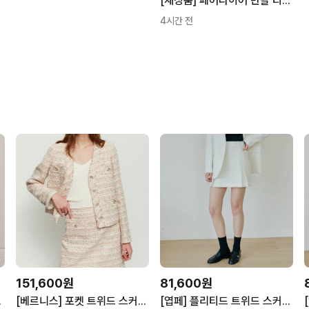
[새상품] 페어라이어 반팔 티셔츠 S
4시간 전
151,600원
81,600원
A0SK441
[베르니스] 포켓 트위드 스커트 BE23M2FRK6271
[엽페] 플리티드 트위드 스커트 아이보리