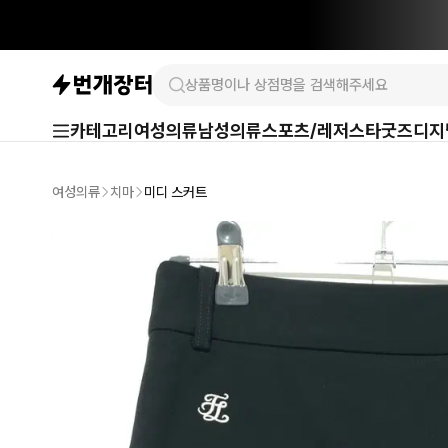
카테고리
여성의류
남성의류
스포츠/레저
스타굿즈
디지
여성의류
치마
미디 스커트