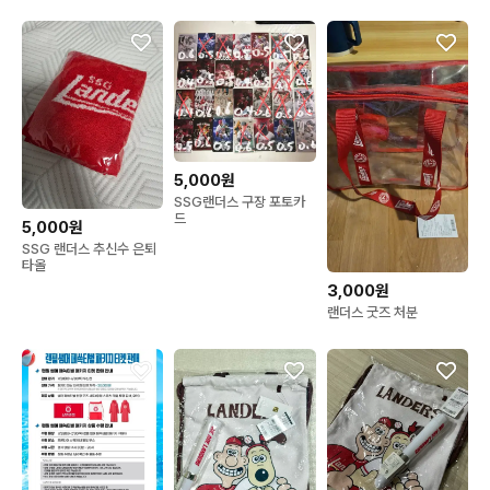
스 KBO카드
5,000원
SSG랜더스 구장 포토카
드
5,000원
SSG 랜더스 추신수 은퇴
타올
3,000원
랜더스 굿즈 처분