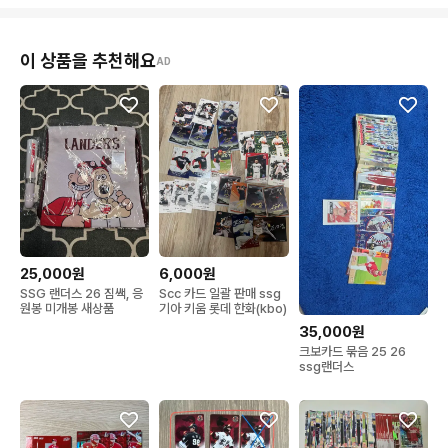
이 상품을 추천해요
AD
25,000원
6,000원
SSG 랜더스 26 짐쌕, 응
Scc 카드 일괄 판매 ssg
원봉 미개봉 새상품
기아 키움 롯데 한화(kbo)
35,000원
크보카드 묶음 25 26
ssg랜더스