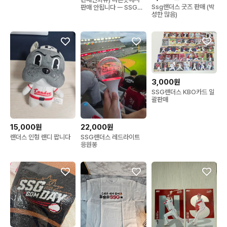
Ssg랜더스 굿즈 판매 (박
판매 안됩니다 ㅡ SSG랜
성한 많음)
더스 짐색
3,000원
SSG랜더스 KBO카드 일
괄판매
15,000원
22,000원
랜더스 인형 랜디 팝니다
SSG랜더스 레드라이트
응원봉