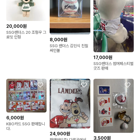
20,000원
SSG랜더스 20 조형우 그
로밋 인형
8,000원
SSG 랜더스 김민식 친필
싸인볼
17,000원
SSG랜더스 썸머페스티벌
굿즈 판매
6,000원
KBO카드 SSG 판매합니
다.
24,900원
3,500원
판매안되쥬) 다른곳에서