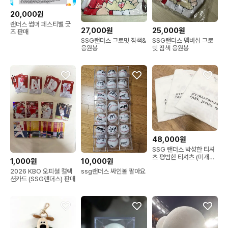
20,000원
랜더스 썸머 페스티벌 굿
27,000원
25,000원
즈 판매
SSG랜더스 그로밋 짐색&
SSG랜더스 멤버십 그로
응원봉
밋 짐색 응원봉
48,000원
SSG 랜더스 박성한 티셔
츠 평범한 티셔츠 (미개봉
1,000원
10,000원
새상품)
2026 KBO 오피셜 컬렉
ssg랜더스 싸인볼 팔아요
션카드 (SSG랜더스) 판매