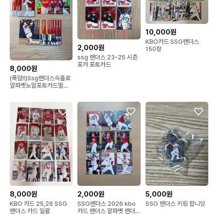
10,000원
KBO카드 SSG랜더스
2,000원
150장
ssg 랜더스 23-25 시즌
포카 포토카드
8,000원
(폭덤!!)Ssg랜더스슥홀로
알파벳노말포토카드멀일
괄개별판매야구
kbo2026
8,000원
2,000원
5,000원
KBO 카드 25,26 SSG
SSG랜더스 2026 kbo
SSG 랜더스 키링 팝니당
랜더스 카드 일괄
카드 랜더스 알파벳 랜더