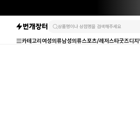
카테고리
여성의류
남성의류
스포츠/레저
스타굿즈
디지