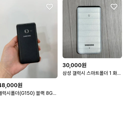
30,000원
삼성 갤럭시 스마트폴더 1 화이트 흰색 8gb 폴더폰 공부폰 효도폰
48,000원
갤럭시폴더(G150) 블랙 8GB Y1852