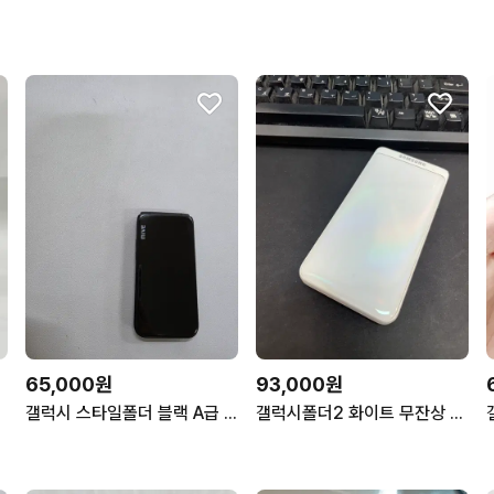
65,000원
93,000원
103
갤럭시 스타일폴더 블랙 A급 정상공기계 중고폰
갤럭시폴더2 화이트 무잔상 상태좋은 중고9만3천팝니다