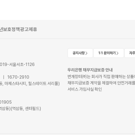
년보호정책
광고제휴
공지사항
1:1 문의하기
자주
2019-서울서초-1126
우리은행 채무지급보증 안내
번개장터㈜는 회사가 직접 판매하는 상품에
41 | 1670-2910
채무지급보증 계약을 체결하여 안전거래를
서초동, 마제스타시티, 힐스테이트 서리풀)
서비스 가입사실 확인
01905
역삼동)(역삼동, 센터필드)