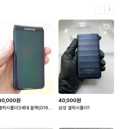
60,000원
40,000원
갤럭시폴더3세대 블랙(G160) 무잔상 판매합니다
삼성 갤럭시폴더1