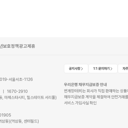
년보호정책
광고제휴
공지사항
1:1 문의하기
자주
2019-서울서초-1126
우리은행 채무지급보증 안내
번개장터㈜는 회사가 직접 판매하는 상품에
41 | 1670-2910
채무지급보증 계약을 체결하여 안전거래를
서초동, 마제스타시티, 힐스테이트 서리풀)
서비스 가입사실 확인
01905
역삼동)(역삼동, 센터필드)