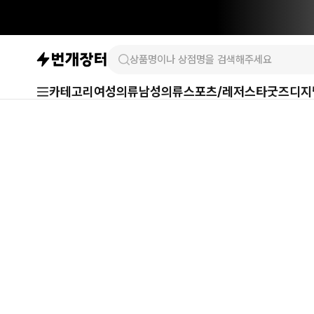
카테고리
여성의류
남성의류
스포츠/레저
스타굿즈
디지