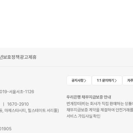
년보호정책
광고제휴
공지사항
1:1 문의하기
자주
2019-서울서초-1126
우리은행 채무지급보증 안내
번개장터㈜는 회사가 직접 판매하는 상품에
41 | 1670-2910
채무지급보증 계약을 체결하여 안전거래를
서초동, 마제스타시티, 힐스테이트 서리풀)
서비스 가입사실 확인
01905