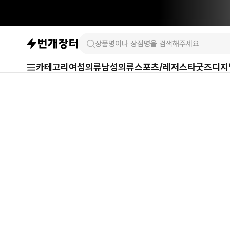
카테고리
여성의류
남성의류
스포츠/레저
스타굿즈
디지