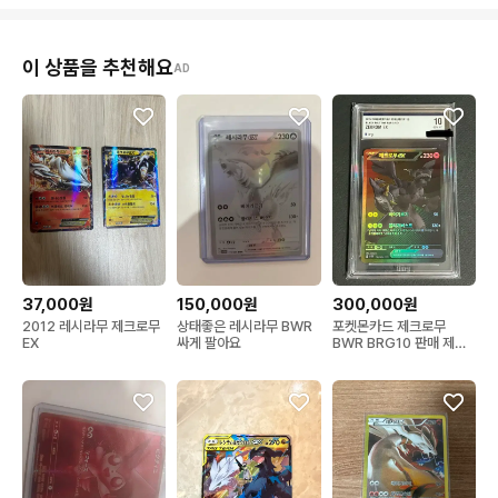
이 상품을 추천해요
AD
300,000원
37,000원
150,000원
포켓몬카드 제크로무
2012 레시라무 제크로무
상태좋은 레시라무 BWR
BWR BRG10 판매 제크
EX
싸게 팔아요
로무 bwr