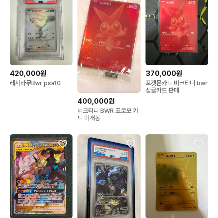
420,000원
370,000원
레시라무Bwr psa10
포켓몬카드 비크티니 bwr
싱글카드 판매
400,000원
비크티니 BWR 프로모 카
드 미개봉