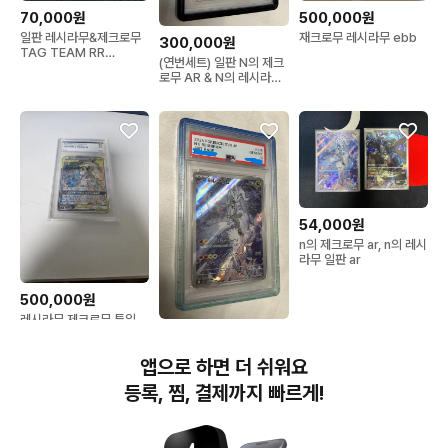
70,000원
500,000원
일판 레시라무&제크로무
재크로무 레시라무 ebb
300,000원
TAG TEAM RR
(연번세트) 일판 N의 제크
036/049 a급
로무 AR & N의 레시라무
AR PSA10
54,000원
n의 제크로무 ar, n의 레시
라무 일판 ar
500,000원
레시라무 제크로무 특일
300,000원
(연번세트) 일판 N의 레시
앱으로 하면 더 쉬워요
라무 AR & N의 제크로무
AR PSA10
등록, 찜, 결제까지 빠르게!