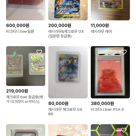
600,000원
200,000원
11,000원
비크티니 bwr일판
레시라무&제크로무 GX
레시라무 레어
(일본판 등급용)
219,000원
제크로무 bwr 등급용(메
가 다크라이 sr서비스)
380,000원
80,000원
비크티니 bwr PSA 9
레시라무 제크로무 GX
RR