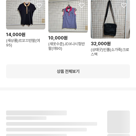
14,000원
10,000원
(새상품)르꼬끄반팔(여
32,000원
(새옷수준)JDX나시형반
95)
팔(여90)
(상태굿)빈폴(소가죽)크로
스백
상품 전체보기