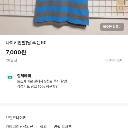
비슷한 상품
나이키반팔(남)작은90
7,000
원
28일 전
8
0
0
결제혜택
토스페이로 결제시 5천원 즉시 할인
삼성카드 링크 10% 청구할인
브랜드
나이키
카테고리
남성의류
〉
상의
〉
반팔 티셔츠