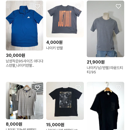
4,000원
나이키 반팔
30,000원
남성작은95사이즈 아디다
21,900원
스반팔,나이키반팔..
나이키/남/반팔/라운드티
티/95
8,000원
15,000원
나이키 기능성 반팔티