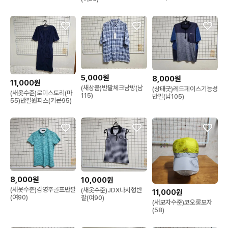
5,000원
8,000원
11,000원
(새상품)반팔체크남방(남
(상태굿)레드페이스기능성
(새옷수준)로미스토리(마
115)
반팔(남105)
55)반팔원피스(키큰95)
8,000원
10,000원
(새옷수준)김영주골프반팔
(새옷수준)JDX나시형반
11,000원
(여90)
팔(여90)
(새모자수준)코오롱모자
(58)