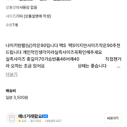
상품상태
사용감 없음
사이즈
기타 (상품설명에 작성)
수량
1개
나이키반팔(남)작은90입니다 택S  택S이지만사이즈작은90추천
드립니다 개인적인생각이라실측사이즈꼭확인해주세요                                                                                                  
실측사이즈 총길이70가슴반품46어깨40                       직접잰거
라 오차는 조금 있어요                             상태는 좋습니다                                                                                                                                                            
빛 때문에 색깔이 진하게 나올수 있습니다 #사진상빛때문에흰색
더보기
으로얼룩처럼보이지만얼룩아닙니다#        *무리한가격문의는답
변못드립니다참고해주세요*
배송비
일반 3,500원
매너거래함요
바로가기
4.9
・ 후기
154
・ 거래내역
447