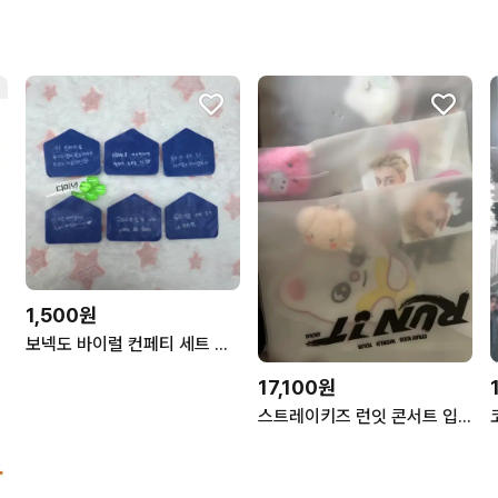
1,500원
보넥도 바이럴 컨페티 세트 개별 낙온 콘서트 홈 쇼케 부산 서울 싸인 이한겅호태산재현운학리우
17,100원
스트레이키즈 런잇 콘서트 입장기프트 키트 포카 키링 부채 구성품