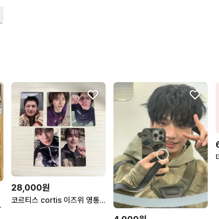
28,000원
코르티스 cortis 이즈위 영통 2차 특전 포카 분철 성현 주훈 마틴 제임스
스 뮤코 사웨 포카 판매