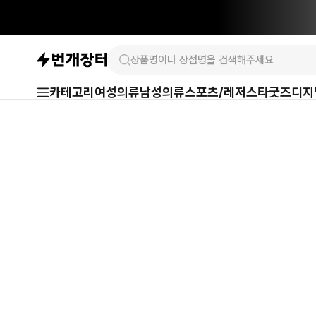
카테고리
여성의류
남성의류
스포츠/레저
스타굿즈
디지