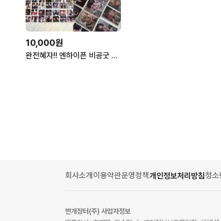
10,000원
완전혜자!! 엔하이픈 비공굿 굿즈 판매 도무송포토매틱포카
회사소개
이용약관
운영정책
청소
개인정보처리방침
번개장터(주) 사업자정보