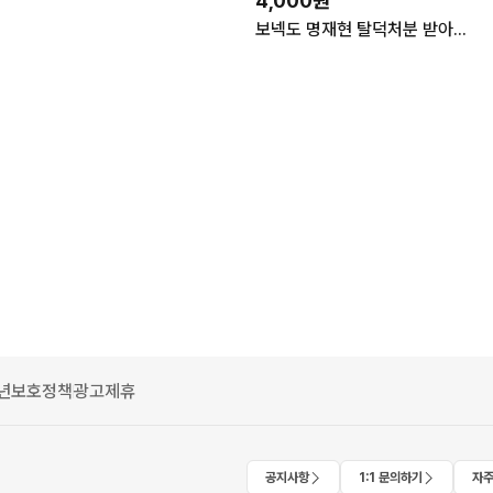
4,000원
보넥도 명재현 탈덕처분 받아요
년보호정책
광고제휴
공지사항
1:1 문의하기
자주