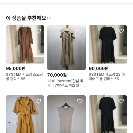
이 상품을 추천해요
AD
95,000원
90,000원
SYSTEM 시스템 스트링
SYSTEM 시스템 22 레
70,000원
롱 원피스 55
이어드 롱 원피스 55
1318 [system]한섬 빅
카라 언밸런스 셔츠 원피
스