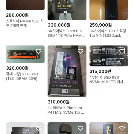
280,000원
키옥시아 NVMe SSD 하
330,000원
259,900원
드 2테라 판매
SK하이닉스 Gold P31
SK하이닉스 T31 스틱형
SSD 1TB PCIe NVMe
1tb 외장형.SSD.usb
M.2
320,000원
315,000원
국내 보증) 2TB SSD
삼성전자 SSD 980
(TLC, DRAM 2GB)
NVMe M.2 1TB 미사용
팝니다.
310,000원
sk 하이닉스 Platinum
P41 M.2 NVMe 1tb pc
ssd