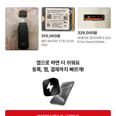
사용 벌크
329,000원
310,000원
씨게이트 파이어쿠다 520
WD SN740 2TB 2230
PCIe Gen4 NVMe
SSD
SSD
245,000원
SK하이닉스 T31 스틱형
앱으로 하면 더 쉬워요
1tb SSD.usb 외장형.
등록, 찜, 결제까지 빠르게!
번개장터(주) 사업자정보, 이용약관 및 기타 법적고지
번개장터㈜는 통신판매중개자이며, 통신판매의 당사자가 아닙니다. 전자상거래 등에서의
소비자보호에 관한 법률 등 관련 법령 및 번개장터㈜의 약관에 따라 상품, 상품정보, 거래에 관한 책임은
개별 판매자에게 귀속하고, 번개장터㈜는 원칙적으로 회원간 거래에 대하여 책임을 지지 않습니다.
다만, 번개장터㈜가 직접 판매하는 상품에 대한 책임은 번개장터㈜에게 귀속합니다.
Ⓒ Bungaejangter Inc. all rights reserved.