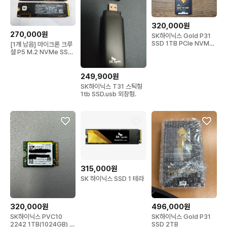
320,000원
270,000원
SK하이닉스 Gold P31
SSD 1TB PCIe NVMe
[1개 남음] 마이크론 크루
M.2
셜 P5 M.2 NVMe SSD
2TB 1개
249,900원
SK하이닉스 T31 스틱형
1tb SSD.usb 외장형.
315,000원
SK 하이닉스 SSD 1 테라
320,000원
496,000원
SK하이닉스 PVC10
SK하이닉스 Gold P31
2242 1TB(1024GB) 미
SSD 2TB