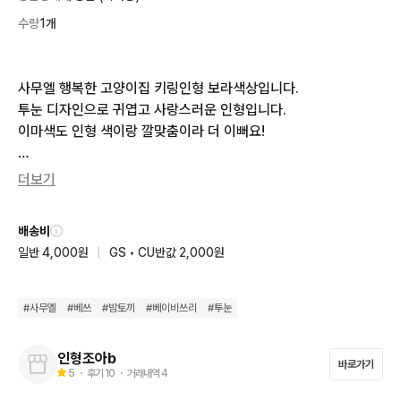
수량
1개
사무엘 행복한 고양이집 키링인형 보라색상입니다. 

투눈 디자인으로 귀엽고 사랑스러운 인형입니다. 

이마색도 인형 색이랑 깔맞춤이라 더 이뻐요!

인형과 함께 ID 카드도 포함되어 있습니다. 구매 원하시면 바로 안
더보기
전결제 해주시면 됩니다!

배송비
📦 인형 4만원 이상구매 시 무료배송해드립니다

일반 4,000원
|
GS • CU반값 2,000원
제 상점에서 여러 개 구매해주시면 사은품도 추가로 넣어서 보내
드릴게요
#
사무엘
#
베쓰
#
밤토끼
#
베이비쓰리
#
투눈
인형조아b
바로가기
5
・ 후기
10
・ 거래내역
4