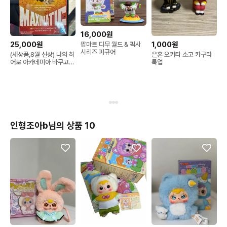
16,000원
25,000원
1,000원
팝마트 디무 월드 & 픽사
시리즈 피규어
(새상품,8월 신상) 나의 히
은혼 오키타 소고 카구라
어로 아카데미아 바쿠고
룩업
피규어 맥시매틱
인형조아b님의 상품 10