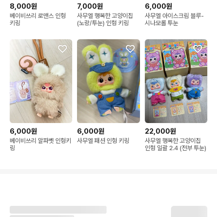
8,000원
7,000원
6,000원
베이비쓰리 로맨스 인형
사무엘 행복한 고양이집
사무엘 아이스크림 블루-
키링
(노랑/투눈) 인형 키링
시나모롤 투눈
6,000원
6,000원
22,000원
베이비쓰리 알파벳 인형키
사무엘 패션 인형 키링
사무엘 행복한 고양이집
링
인형 일괄 2.4 (전부 투눈)