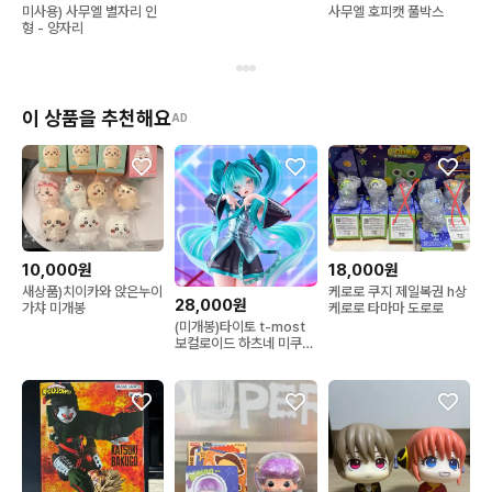
미사용) 사무엘 별자리 인
사무엘 호피캣 풀박스
형 - 양자리
이 상품을 추천해요
AD
10,000원
18,000원
새상품)치이카와 앉은누이
케로로 쿠지 제일복권 h상
28,000원
가챠 미개봉
케로로 타마마 도로로
(미개봉)타이토 t-most
보컬로이드 하츠네 미쿠
피규어