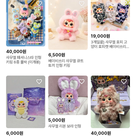
19,000원
3개일괄) 사무엘 호피 고
양이 호피캣 베이비쓰리
40,000원
사무엘 키링
6,500원
사무엘 패셔니스타 인형
베이비쓰리 사무엘 큐트
키링 6종 풀박 (미개봉)
토끼 인형 키링
5,000원
사무엘 리본 보라 인형
6,000원
40,000원