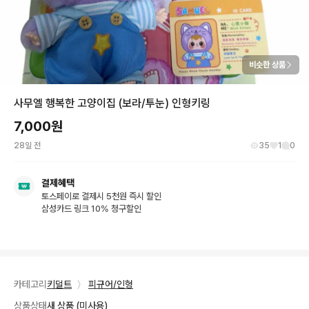
비슷한 상품
사무엘 행복한 고양이집 (보라/투눈) 인형키링
7,000
원
28일 전
35
1
0
결제혜택
토스페이로 결제시 5천원 즉시 할인
삼성카드 링크 10% 청구할인
카테고리
키덜트
〉
피규어/인형
상품상태
새 상품 (미사용)