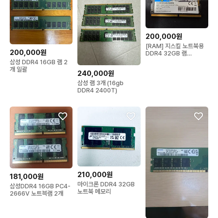
200,000원
[RAM] 지스킬 노트북용
200,000원
DDR4 32GB 램
(G.SKILL Ripjaws
삼성 DDR4 16GB 램 2
3200MHz)
개 일괄
240,000원
삼성 램 3개 (16gb
DDR4 2400T)
210,000원
181,000원
마이크론 DDR4 32GB
삼성DDR4 16GB PC4-
노트북 메모리
2666V 노트븍램 2개