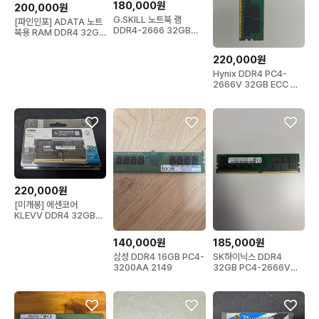
180,000원
200,000원
G.SKILL 노트북 램
[파인인포] ADATA 노트
DDR4-2666 32GB
북용 RAM DDR4 32GB
(16Gx2)
(3200MHz)
220,000원
Hynix DDR4 PC4-
2666V 32GB ECC 램
팝니다.
220,000원
[미개봉] 에센코어
KLEVV DDR4 32GB
3200 노트북용 램
140,000원
185,000원
삼성 DDR4 16GB PC4-
SK하이닉스 DDR4
3200AA 2149
32GB PC4-2666V서
버용