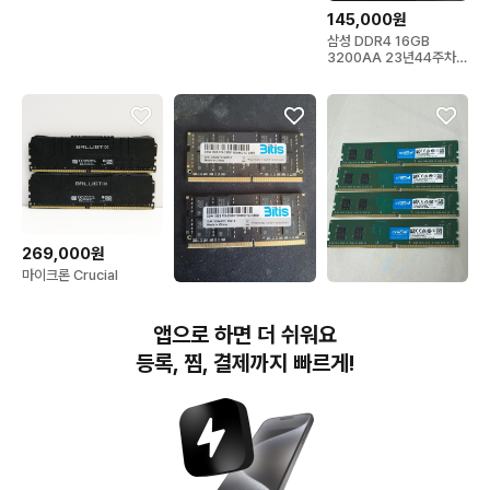
145,000원
삼성 DDR4 16GB
3200AA 23년44주차제
품
269,000원
마이크론 Crucial
Ballistix DDR4-3200
210,000원
209,000원
블랙 32G
비티스 DDR4 16GB
마이크론 Crucial DDR4
앱으로 하면 더 쉬워요
PC4-25600
8GB 3200MHz 램 4장
3200MHz SO-DIMM
판매
등록, 찜, 결제까지 빠르게!
번개장터(주) 사업자정보, 이용약관 및 기타 법적고지
번개장터㈜는 통신판매중개자이며, 통신판매의 당사자가 아닙니다. 전자상거래 등에서의