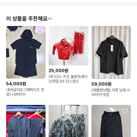
이 상품을 추천해요
AD
25,000원
아디다스 키즈 불꽃트레이
닝셋업 95 진스센스
54,000원
59,000원
내셔널지오그래픽키즈 셋
(여름런닝템) 지프 남성 시
업1+반바지1
어서커 셋업