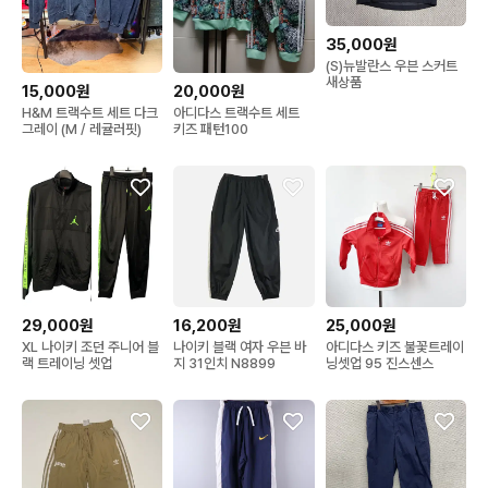
35,000원
(S)뉴발란스 우븐 스커트
새상품
15,000원
20,000원
H&M 트랙수트 세트 다크
아디다스 트랙수트 세트
그레이 (M / 레귤러핏)
키즈 패턴100
29,000원
16,200원
25,000원
XL 나이키 조던 주니어 블
나이키 블랙 여자 우븐 바
아디다스 키즈 불꽃트레이
랙 트레이닝 셋업
지 31인치 N8899
닝셋업 95 진스센스