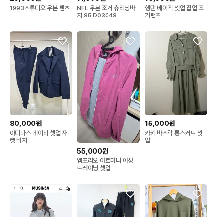
1993스튜디오 우븐 팬츠
NFL 우븐 조거 츄리닝바
행텐 베이직 셋업 집업 조
지 85 D03048
거팬츠
80,000원
15,000원
아디다스 네이비 셋업 자
카키 바스락 롱스커트 셋
켓 바지
업
55,000원
엠포리오 아르마니 여성
트레이닝 셋업