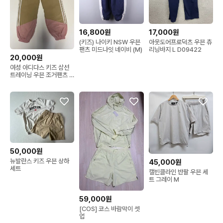
16,800원
17,000원
(키즈) 나이키 NSW 우븐
아웃도어프로덕츠 우븐 츄
팬츠 미드나잇 네이비 (M)
리닝바지 L D09422
20,000원
여성 아디다스 키즈 삼선
트레이닝 우븐 조거팬츠 s
150
50,000원
뉴발란스 키즈 우븐 상하
45,000원
세트
캘빈클라인 반팔 우븐 세
트 그레이 M
59,000원
[COS] 코스 바람막이 셋
업