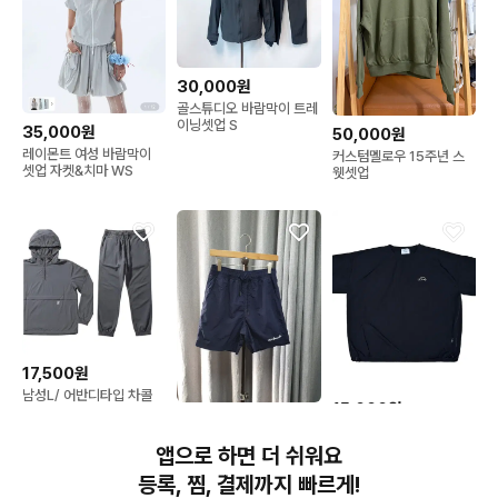
30,000원
골스튜디오 바람막이 트레
이닝셋업 S
35,000원
50,000원
레이몬트 여성 바람막이
커스텀멜로우 15주년 스
셋업 자켓&치마 WS
웻셋업
17,500원
남성L/ 어반디타입 차콜
15,000원
나일론 트레이닝세트 5-
10,000원
19
[오버핏/우븐] 애드호크
S 마크곤잘레스 우븐 반바
AR 자수 반팔 피스테 바람
앱으로 하면 더 쉬워요
지
막이 티셔츠
등록, 찜, 결제까지 빠르게!