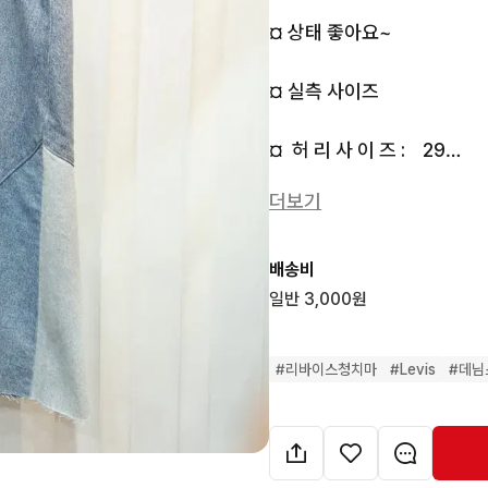
¤ 상태 좋아요~

¤ 실측 사이즈

¤  허 리 사 이 즈 :    29

더보기
¤ 총  기  장  :    80 cm

¤ 모두 실사진입니다! 사진
배송비
일반 3,000원
¤ 택배는 로젠택배 택배비 선
#
리바이스청치마
#
Levis
#
데님
¤ 5만원이상 무료배송입니다