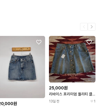
어요.
220
26
1
.
1
1
25,000원
리바이스 프리미엄 퀄리티 클로징 데님 스커트 치마 (28)
13일 전
1
20,000원