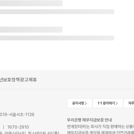
년보호정책
광고제휴
공지사항
1:1 문의하기
자주
2019-서울서초-1126
우리은행 채무지급보증 안내
번개장터㈜는 회사가 직접 판매하는 상품에
41 | 1670-2910
채무지급보증 계약을 체결하여 안전거래를
서초동, 마제스타시티, 힐스테이트 서리풀)