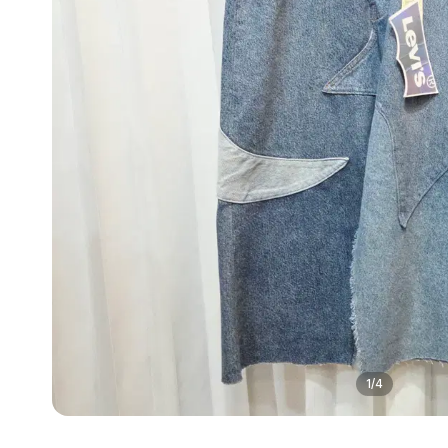
1
/
4