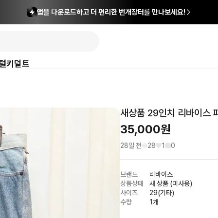
앱을 다운로드하고 더 편리한 번개장터를 만나보세요!
털
키덜트
새상품 29인치 리바이스 
35,000
원
28일 전
28
1
0
브랜드
리바이스
상품상태
새 상품 (미사용)
사이즈
29(기타)
수량
1개