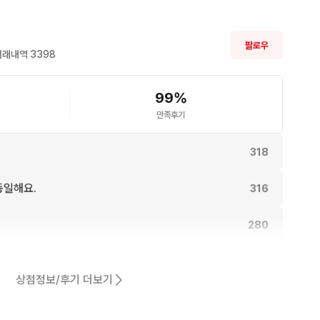
팔로우
거래내역 
3398
99
%
만족후기
318
동일해요.
316
280
269
상점정보/후기 더보기
241