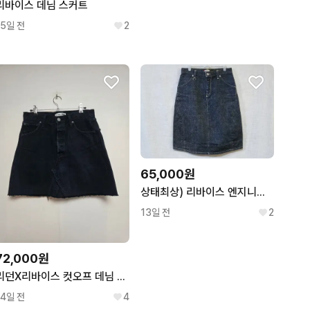
리바이스 데님 스커트
15일 전
2
65,000원
상태최상) 리바이스 엔지니어드진 정품 입체절개 데님 스커트 청치마 치마 28~29
13일 전
2
72,000원
리던X리바이스 컷오프 데님 미니스커트 네이비(27) 260723_7
14일 전
4