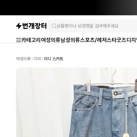
카테고리
여성의류
남성의류
스포츠/레저
스타굿즈
디지
여성의류
치마
미디 스커트