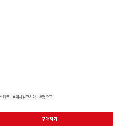
보시면 다양하게 찍어두었어요

불,착불 3,000원입니다.

스커트
#
패치워크치마
#
컷오프
 !
구매하기