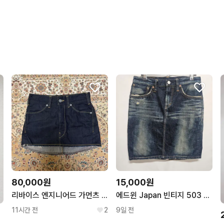
상품 정보가 자세히 적혀있
번개페이를 잘 받아줘요.
구매확정이 빨라요.
무리한 네고를 하지 않아요
꼭 필요한 문의만 해요.
80,000원
15,000원
리바이스 엔지니어드 가먼츠 데님스커트 levis engineered ga
에드윈 Japan 빈티지 503 데님 스커트S
11시간 전
2
9일 전