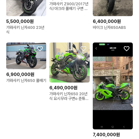
가와사키 Z900/2017년
식/아크라 풀배기 구변 차
량/판매합니다
5,500,000원
6,400,000원
가와사키 닌자400 23년
바이크 닌자650ABS
식
6,900,000원
가와사키 닌자650 풀배기
6,490,000원
가와사키 닌자650 20년
식 요시무라 구변o 준튜닝
저렴하게 판매합니다
7,400,000원