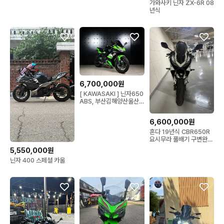
가와사키 닌자 ZX-6R 08
년식
6,700,000원
[ KAWASAKI ] 닌자650
ABS, 부산김해양산울산
창원대구서울대전
6,600,000원
혼다 19년식 CBR650R
요시무라 풀배기 구변완
54@@@
5,550,000원
닌자 400 스페셜 카울