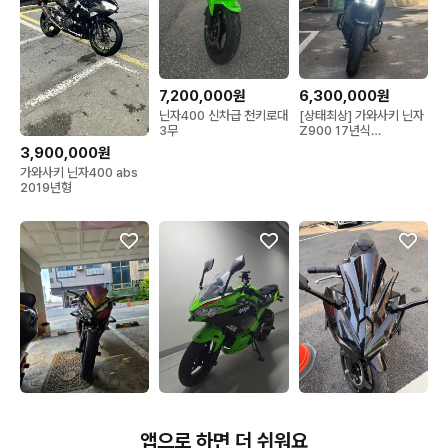
7,200,000원
6,300,000원
닌자400 신차급 천키로대
[상태최상] 가와사키 닌자
3무
Z900 17년식
41000KM
3,900,000원
가와사키 닌자400 abs
2019년형
5,700,000원
5,400,000원
7,500,000원
닌자650 18년식
가와사키 닌자400 23년
가와사키 닌자500 900
앱으로 하면 더 쉬워요
440@@ 판매 또는 대차
식 14000키로대
키로 신차급 판매 대차