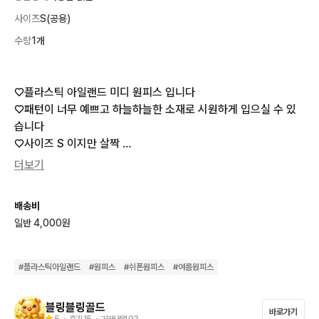
사이즈
S(공용)
수량
1개
♡플라스틱 아일랜드 미디 원피스 입니다 

♡패턴이 너무 예쁘고 하늘하늘한 소재로 시원하게 입으실 수 있
습니다

♡사이즈 S 이지만 살짝 

넉넉하게 나왔어요 

더보기
55. 통통55 가능합니다 

배송비
가슴반품 49

일반 4,000원
총장 107

💢일반택배 4000

💢 제주도 6500
#
플라스틱아일랜드
#
원피스
#
쉬폰원피스
#
여름원피스
블링블링골드
바로가기
5
・ 후기
15
・ 거래내역
93