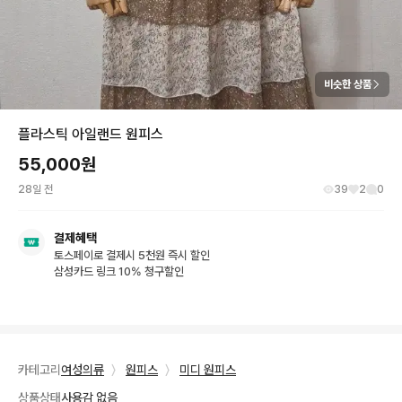
비슷한 상품
플라스틱 아일랜드 원피스
55,000
원
28일 전
39
2
0
결제혜택
토스페이로 결제시 5천원 즉시 할인
삼성카드 링크 10% 청구할인
카테고리
여성의류
〉
원피스
〉
미디 원피스
상품상태
사용감 없음