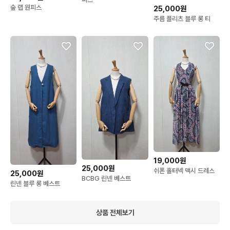
숲 랩 원피스
25,000원
주름 플리츠 블루 롱 티
19,000원
25,000원
쉬폰 홀터넥 맥시 드레스
25,000원
BCBG 린넨 베스트
린넨 블루 롱 베스트
상품 전체보기