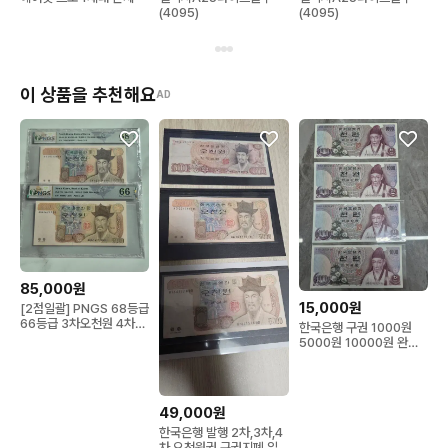
(4095)
(4095)
이 상품을 추천해요
AD
85,000원
15,000원
[2점일괄] PNGS 68등급
66등급 3차오천원 4차오
한국은행 구권 1000원
천원권
5000원 10000원 완전
미사용
49,000원
한국은행 발행 2차,3차,4
차 오천원권 구권지폐 일