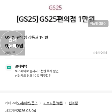
비슷한 상품
GS25 편의점 상품권 1만원
판매

9,000
원
완료
28일 전
6
0
1
결제혜택
토스페이로 결제시 5천원 즉시 할인
삼성카드 링크 10% 청구할인
카테고리
도서/티켓/문구
〉
기프티콘/쿠폰
〉
편의점
사용기한
2026.08.04