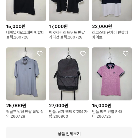
15,000원
17,000원
22,000원
내셔널지오그래픽 반팔티
에잇세컨즈 트위드 반팔
라코스테 단가라 반팔티
블랙.260728
가디건 블랙.260728
화이트.
25,000원
27,000원
15,000원
핑골프 남성 반팔 집업 상
빈폴. 남자 백팩 여행용 가
빈폴 핑크 반팔 카라
의.260728
방.260803
티.260725
상품 전체보기