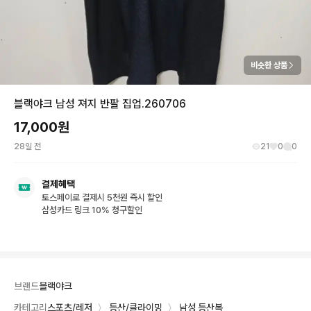
비슷한 상품
블랙야크 남성 져지 반팔 집업.260706
17,000
원
28일 전
21
0
0
결제혜택
토스페이로 결제시 5천원 즉시 할인
삼성카드 링크 10% 청구할인
브랜드
블랙야크
카테고리
스포츠/레저
〉
등산/클라이밍
〉
남성 등산복