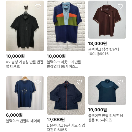
18,000원
블랙야크 남성 반팔티
100L@9916
10,000원
10,000원
K2 남성 기능성 반팔 반집
블랙야크 아웃도어 반팔
업 티셔츠
반집업티 95사이즈
k1166
19,000원
6,000원
블랙야크 반팔 티셔츠 남
17,000원
성용 105사이즈
블랙야크 반팔티 네이비
L 블랙야크 등산 기모 집업
자켓 B.6655