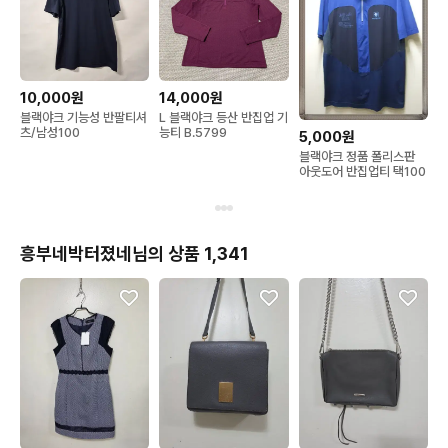
10,000원
14,000원
블랙야크 기능성 반팔티셔
L 블랙야크 등산 반집업 기
츠/남성100
능티 B.5799
5,000원
블랙야크 정품 폴리스판
아웃도어 반집업티 택100
흥부네박터졌네님의 상품 1,341