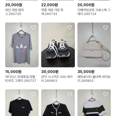
20,000원
22,000원
20,000원
라인 여성 원피
쿠론 여성 가방 회
리베카밍코프 크로스백 그
스.260725
색.260724
레이.260724
15,000원
30,000원
35,000원
아디다스 트레포일 반팔
코닥 스니커즈 240 네이
메트로시티 숄더백 아이보
티셔츠 그레이.260727
비.260803
리.260803