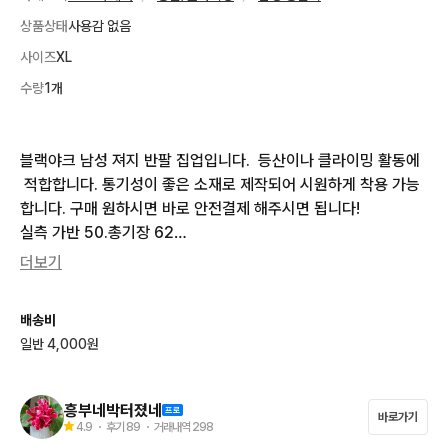
상품상태
사용감 없음
사이즈
XL
수량
1개
블랙야크 남성 져지 반팔 집업입니다.  등산이나 클라이밍 활동에
 적합합니다. 통기성이 좋은 소재로 제작되어 시원하게 착용 가능
합니다. 구매 원하시면 바로 안전결제 해주시면 됩니다!

실측 가반 50.총기장 62

오염색바램 상처없어요 중고특성상 반품또는 환불은 안되요.260
더보기
706
배송비
일반 4,000원
흥부네박터졌네
바로가기
4.9
・ 후기
89
・ 거래내역
298