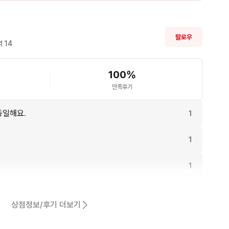
팔로우
 
14
100
%
만족후기
동일해요.
1
1
1
1
상점정보/후기 더보기
1