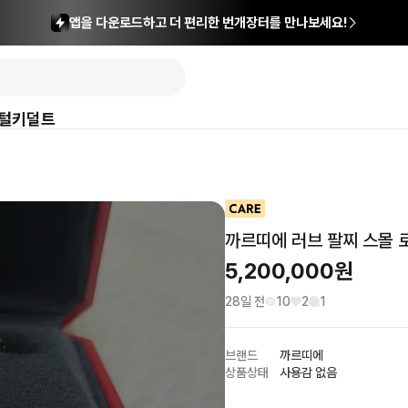
앱을 다운로드하고 더 편리한 번개장터를 만나보세요!
털
키덜트
까르띠에 러브 팔찌 스몰 
5,200,000
원
28일 전
10
2
1
브랜드
까르띠에
상품상태
사용감 없음