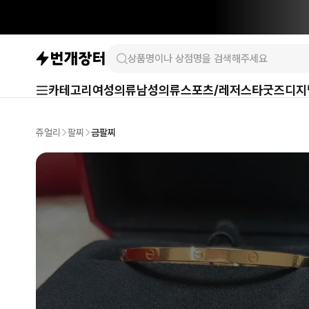
카테고리
여성의류
남성의류
스포츠/레저
스타굿즈
디지
쥬얼리
팔찌
금팔찌