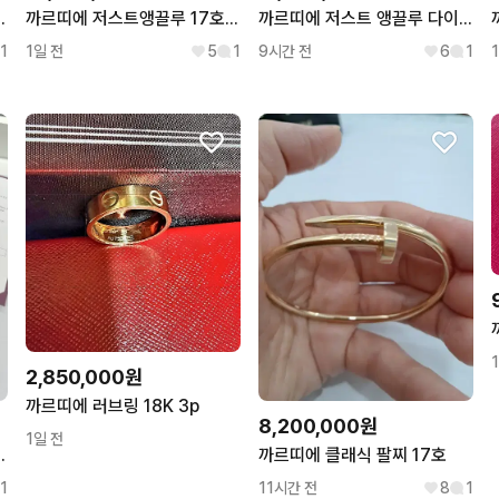
골드 sm15사이즈
까르띠에 저스트앵끌루 17호 로즈골드 팔찌
까르띠에 저스트 앵끌루 다이아 클래식 로즈골드 팔찌 17호
1
1일 전
5
1
9시간 전
6
1
2,850,000원
까르띠에 러브링 18K 3p
8,200,000원
1일 전
 못팔찌 sm 로즈골드 17호
까르띠에 클래식 팔찌 17호
1
11시간 전
8
1