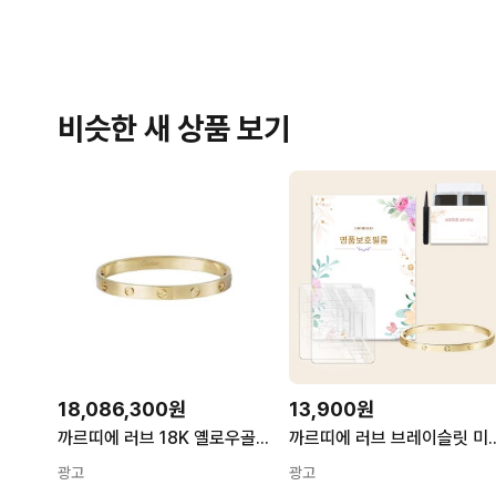
비슷한 새 상품 보기
18,086,300원
13,900원
까르띠에 러브 18K 옐로우골드 팔찌 B6067517 브레이슬릿 옐로우 골드 B60675 133306829
까르띠에 러브 브레이슬릿 미디엄 
광고
광고