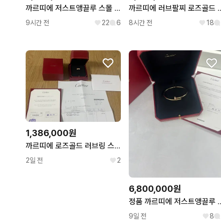
까르띠에 저스트앵끌루 스몰 다이아 로즈골드 16호
까르띠에 러브팔찌 로즈
9시간 전
22
6
8시간 전
18
1,386,000원
까르띠에 로즈골드 러브링 스몰 다이아 1p 47호
2일 전
2
6,800,000원
정품 까르띠에 저스트앵끌루 다이아
9일 전
8