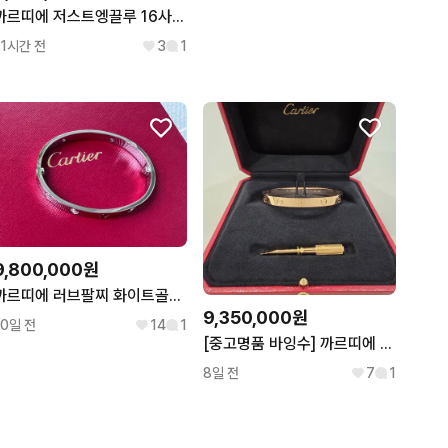
까르띠에 저스트엥끌루 16사이즈 로골
11시간 전
3
1
9,800,000원
까르띠에 러브팔찌 화이트골드 4p 다이아
9,350,000원
10일 전
14
1
[중고명품 바잉수] 까르띠에 러브팔찌 클래식 로즈골드 17호
8일 전
7
1