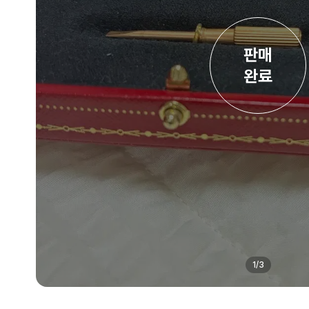
판매

완료
1
/
3