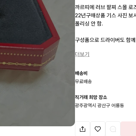
까르띠에 러브 팔찌 스몰 로즈
22년구매상품 기스 사진 보시
폴리싱 안 함.

구성품으로 드라이버도 함께 
드립니다. 구매 원하시면 바
더보기
배송비
무료배송
직거래 희망 장소
광주광역시 광산구 어룡동