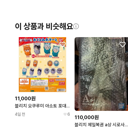
이 상품과 비슷해요
11,000원
블리치 오쿠루미 아소토 포대기 가챠 A상 토시로
4일 전
6
110,000원
블리치 제일복권 a상 시로사키 이치고 화이