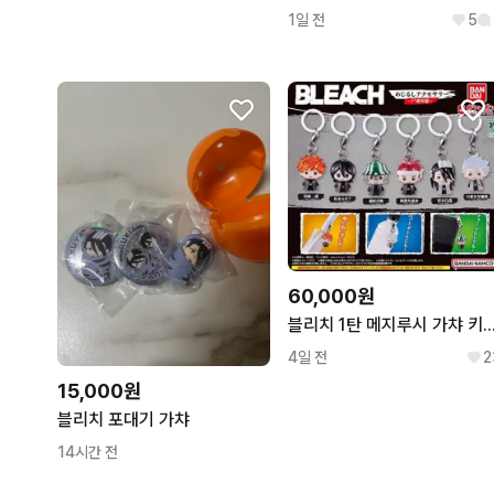
1일 전
5
60,000원
블리치 1탄 메지루시 가챠 키링 피규
4일 전
2
15,000원
블리치 포대기 가챠
14시간 전