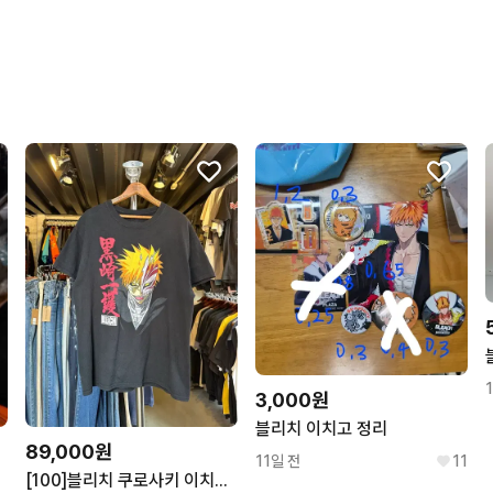
상품 정보가 자세히 적혀있
구매확정이 빨라요.
꼭 필요한 문의만 해요.
무리한 네고를 하지 않아요
3,000원
블리치 이치고 정리
89,000원
11일 전
11
트
[100]블리치 쿠로사키 이치고 프린팅 티셔츠