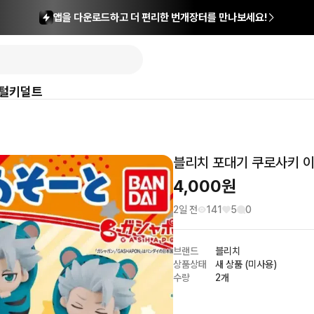
앱을 다운로드하고 더 편리한 번개장터를 만나보세요!
털
키덜트
블리치 포대기 쿠로사키 
4,000
원
2일 전
141
5
0
브랜드
블리치
상품상태
새 상품 (미사용)
수량
2개