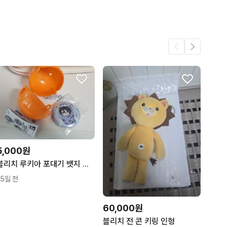
어요.
11
4
4
.
3
5,000원
블리치 루키아 포대기 뱃지 가챠
15일 전
60,000원
블리치 전 콘 키링 인형