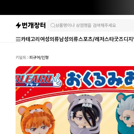
카테고리
여성의류
남성의류
스포츠/레저
스타굿즈
디지
키덜트
피규어/인형