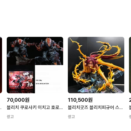
70,000원
110,500원
월 월아천충 해방 굿즈 애니메이션
블리치 쿠로사키 이치고 호로화 배틀 액션 연출 거치형 스태츄 피규어 1개
블리치굿즈 블리치피규어 스태츄 캐릭터 PVC 데스크탑
광고
광고