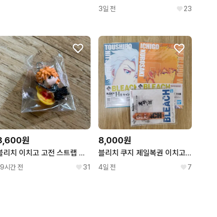
3일 전
23
8,600원
8,000원
블리치 이치고 고전 스트랩 키링
블리치 쿠지 제일복권 이치고 토시로 캔버스보드, 키링 일괄
19시간 전
31
4일 전
7