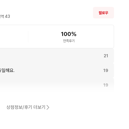
팔로우
역 
43
100
%
만족후기
21
동일해요.
19
19
16
상점정보/후기 더보기
15