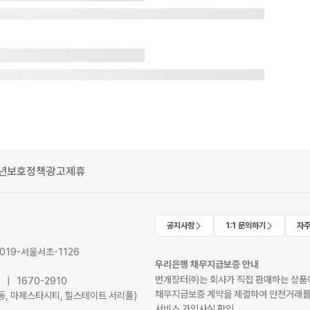
년보호정책
광고제휴
공지사항
1:1 문의하기
자주
2019-서울서초-1126
우리은행 채무지급보증 안내
번개장터㈜는 회사가 직접 판매하는 상품에
41 | 1670-2910
채무지급보증 계약을 체결하여 안전거래를
서초동, 마제스타시티, 힐스테이트 서리풀)
서비스 가입사실 확인