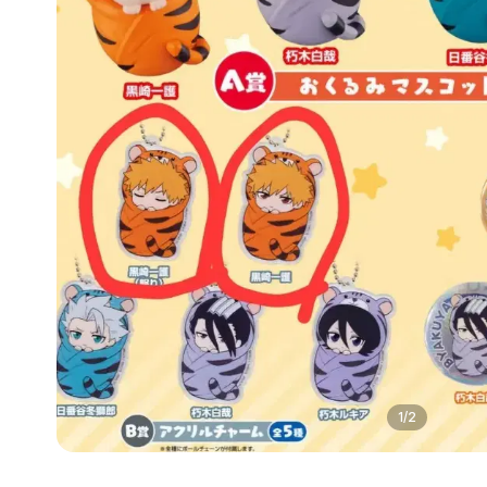
1
/
2