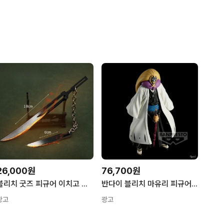
26,000원
76,700원
블리치 굿즈 피규어 이치고 참백도 장식품 쌍검 D 18cm
반다이 블리치 마유리 피규어 쿠로츠치 마유리 1개
광고
광고