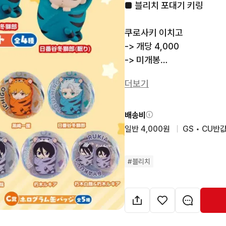
■ 블리치 포대기 키링

쿠로사키 이치고 

-> 개당 4,000

-> 미개봉

더보기
✔️ 가격 제안, 환불은 받지 
✔️ 안전 거래 이용합니다

✔️ 상태 사진이 필요한 경우,
배송비
✔️ 예민하지 않은 편이라 자
일반 4,000원
  |  
GS • CU반값
해 주세요. 그래도 최대한 살
✔️ 미개봉일 경우 공정하자는
#
블리치
✔️ 포장에 신경 써서 보내겠
문제 발생 시 책임은 지지 