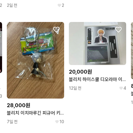
2
2일 전
2
20,000원
블리치 하이스쿨 디오라마 이치고
어 풀세트
12일 전
4
3
28,000원
블리치 이치마루긴 피규어 키링 판매합니다
7일 전
10