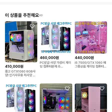
이 상품을 추천해요
AD
460,000원
440,000원
PC방급 사양 가성비 게이
i5 7500/GTX 1060 배
410,000원
밍 컴퓨터본체 i5
그중상옵 게이밍 컴퓨터
9400F/GTX 1060
본체
중고 GTX1060 6GB사
양! 인기사무용 저사양 게
이밍컴퓨터 데스크탑