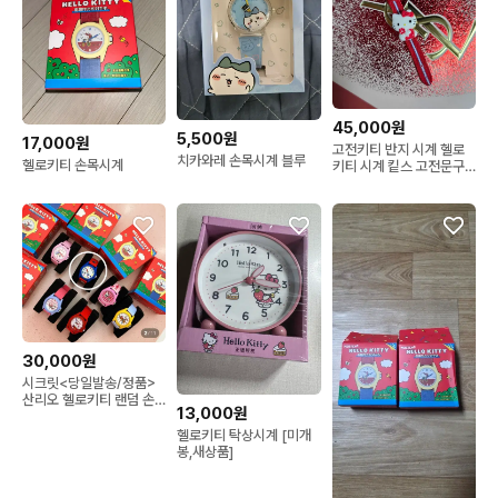
45,000원
5,500원
17,000원
고전키티 반지 시계 헬로
치카와레 손목시계 블루
헬로키티 손목시계
키티 시계 킽스 고전문구
고전완구
30,000원
시크릿<당일발송/정품>
산리오 헬로키티 랜덤 손
13,000원
목시계 '시크릿'
헬로키티 탁상시계 [미개
봉,새상품]