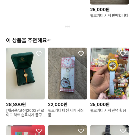
25,000원
헬로키티 시계 판매합니다
이 상품을 추천해요
AD
28,800원
22,000원
25,000원
[새상품/고전]2002년 로
헬로키티 패션 시계 새상
헬로키티 시계 랜덤 확정
이드 하트 손목시계 풀구
품
성품