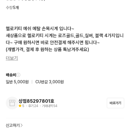
수량
5개
헬로키티 메쉬 메탈 손목시계 입니다~

새상품으로 헬로키티 시계는 로즈골드,골드,실버, 블랙 4가지입니
다~ 구매 원하시면 바로 안전결제 해주시면 됩니다~

(개별가격, 결제 후 원하는 상품 톡남겨주세요)
더보기
배송비
일반 5,000원
|
CU반값 3,000원
상점85297801호
바로가기
5
・ 후기
24
・ 거래내역
54
신고하기