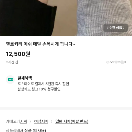
비슷한 상품
헬로키티 메쉬 메탈 손목시계 팝니다~
12,500
원
2시간 전
52
2
0
결제혜택
토스페이로 결제시 5천원 즉시 할인
삼성카드 링크 10% 청구할인
카테고리
시계
〉
여성시계
〉
일반 시계(메탈 밴드)
상품상태
새 상품 (미사용)