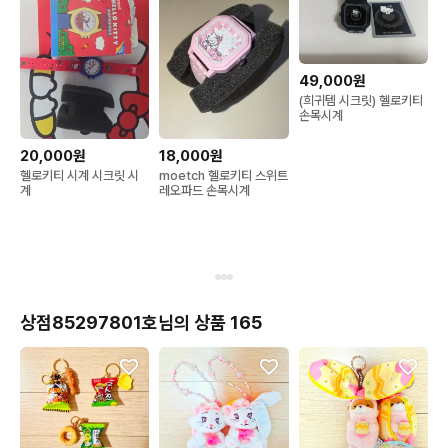
49,000원
(희귀템 시크릿) 헬로키티
손목시계
20,000원
18,000원
헬로키티 시계 시크릿 시
moetch 헬로키티 스위트
계
레오파드 손목시계
상점85297801호님의 상품 165