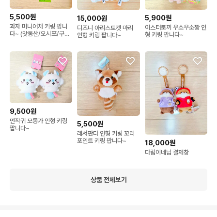
5,500원
5,900원
15,000원
과자 미니어처 키링 팝니
이스터토끼 우소우소짱 인
디즈니 아리스토캣 마리
다~ (맛동산/오시쯔/구운
형 키링 팝니다~
인형 키링 팝니다~
감자)
9,500원
먼작귀 모몽가 인형 키링
5,500원
팝니다~
레서판다 인형 키링 꼬리
포인트 키링 팝니다~
18,000원
다림이네님 결제창
상품 전체보기