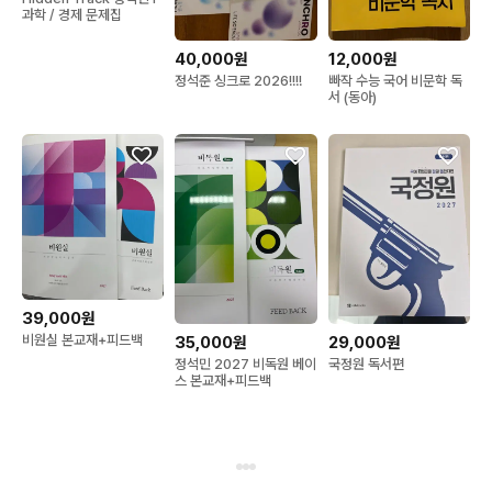
과학 / 경제 문제집
40,000원
12,000원
정석준 싱크로 2026!!!!
빠작 수능 국어 비문학 독
서 (동아)
39,000원
비원실 본교재+피드백
35,000원
29,000원
정석민 2027 비독원 베이
국정원 독서편
스 본교재+피드백