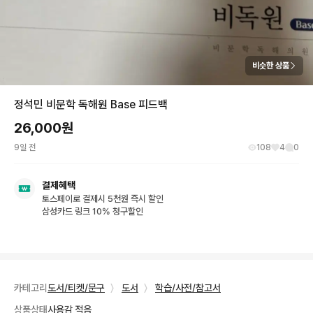
비슷한 상품
정석민 비문학 독해원 Base 피드백
26,000
원
9일 전
108
4
0
결제혜택
토스페이로 결제시 5천원 즉시 할인
삼성카드 링크 10% 청구할인
카테고리
도서/티켓/문구
〉
도서
〉
학습/사전/참고서
상품상태
사용감 적음