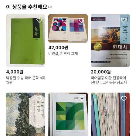
이 상품을 추천해요
AD
42,000원
비원실, 피드백 교재
4,000원
20,000원
박광일 수능 국어 문학 n제
국어임용 이환 전공국어
월광
현대시, 고전운문 참고서