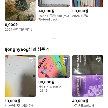
40,000원
30,000원
2027 비독원base (본교
2025 비원실
재+feed back)
9,000원
2027 문학 개념 메뉴얼
Ijonghyeog님의 상품 4
80,000원
현우진 드릴 미적분
12345
13,000원
49,000원
시대인재 독서 기출 문제
사문 손끝모의고사