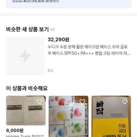
안전한 중고거래 문화 함께하기
비슷한 새 상품 보기
AD
32,290
원
누디크 수분 광채 물광 메이크업 베이스 쉬어 글로
우 베이스 SPF50+ PA+++ 쌩얼 크림 레이어 자외
선 톤업, 누드/베이지, 1개
광고
이 상품과 비슷해요
6,000원
Hidden Track 정석민T