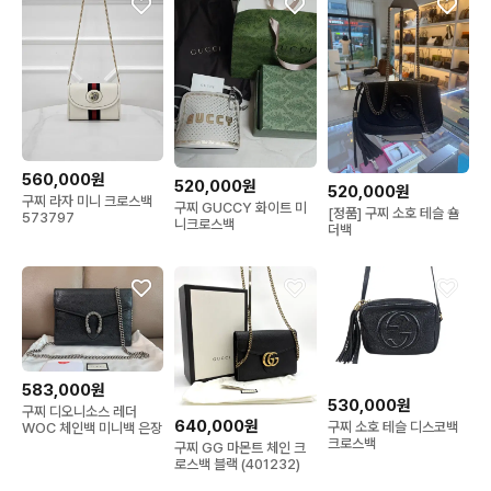
560,000원
520,000원
520,000원
구찌 라자 미니 크로스백
구찌 GUCCY 화이트 미
[정품] 구찌 소호 테슬 숄
573797
니크로스백
더백
583,000원
530,000원
구찌 디오니소스 레더
640,000원
구찌 소호 테슬 디스코백
WOC 체인백 미니백 은장
크로스백
구찌 GG 마몬트 체인 크
로스백 블랙 (401232)