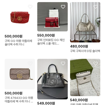
550,000원
500,000원
구찌 인터로킹 GG 체인
구찌 GG 마몽 마틀라세
숄더백 스몰 레드
숄더백 수퍼 미니
480,000원
510304
구찌 구찌시마 D링 숄더백
500,000원
구찌 476433 GG 마몽
540,000원
마틀라세 백 수퍼 미니 토
549,000원
구찌 마몽 마틀라세 탑핸
프 레더 EIRV7L02