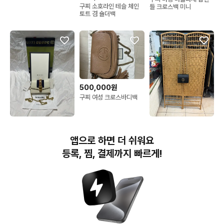
구찌 소호라인 테슬 체인
들 크로스백 미니
토트 겸 숄더백
500,000원
구찌 여성 크로스바디백
530,000원
570,000원
구찌 화이트 레더 실비 슈
정품 구찌 인터로킹 체인
앱으로 하면 더 쉬워요
퍼 미니 체인 크로스백
크로스백 팝니다
등록, 찜, 결제까지 빠르게!
번개장터(주) 사업자정보, 이용약관 및 기타 법적고지
번개장터㈜는 통신판매중개자이며, 통신판매의 당사자가 아닙니다. 전자상거래 등에서의
소비자보호에 관한 법률 등 관련 법령 및 번개장터㈜의 약관에 따라 상품, 상품정보, 거래에 관한 책임은
개별 판매자에게 귀속하고, 번개장터㈜는 원칙적으로 회원간 거래에 대하여 책임을 지지 않습니다.