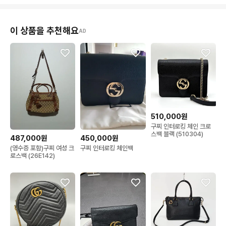
이 상품을 추천해요
AD
510,000원
구찌 인터로킹 체인 크로
스백 블랙 (510304)
487,000원
450,000원
(영수증 포함)구찌 여성 크
구찌 인터로킹 체인백
로스백 (26E142)