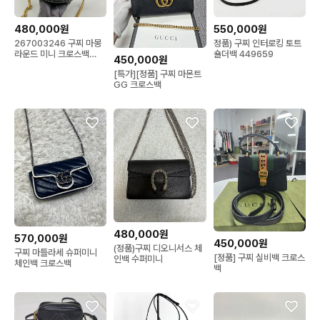
480,000원
550,000원
267003246 구찌 마몽
정품) 구찌 인터로킹 토트
라운드 미니 크로스백
숄더백 449659
450,000원
550154
[특가][정품] 구찌 마몬트
GG 크로스백
480,000원
570,000원
450,000원
(정품)구찌 디오니서스 체
구찌 마틀라세 슈퍼미니
[정품] 구찌 실비백 크로스
인백 수퍼미니
체인백 크로스백
백