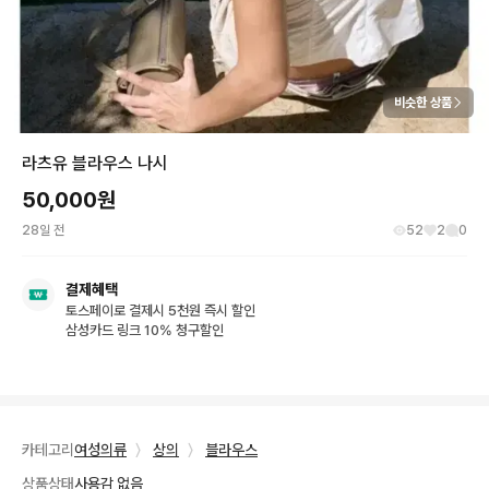
비슷한 상품
라츠유 블라우스 나시
50,000
원
28일 전
52
2
0
결제혜택
토스페이로 결제시 5천원 즉시 할인
삼성카드 링크 10% 청구할인
카테고리
여성의류
〉
상의
〉
블라우스
상품상태
사용감 없음