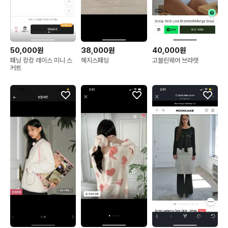
50,000원
38,000원
40,000원
패닝 캉캉 레이스 미니 스
헤지스패딩
고블린웨어 브라렛
커트