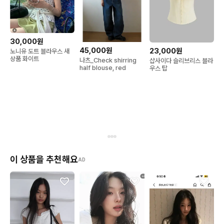
30,000원
45,000원
23,000원
노니유 도트 블라우스 새
상품 화이트
나츠_Check shirring
샵사이다 슬리브리스 블라
half blouse, red
우스 탑
이 상품을 추천해요
AD