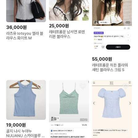
25,000원
36,000원
레터프롬문 남서연 로렌
라츠유 lotsyou 엘라 블
리본 블라우스
라우스 화이트 M
55,000원
레터프롬문 히든 플라워
새틴 블라우스 크림 S
19,000원
골지 나시 누아누
NUUANU 스카이블루 골