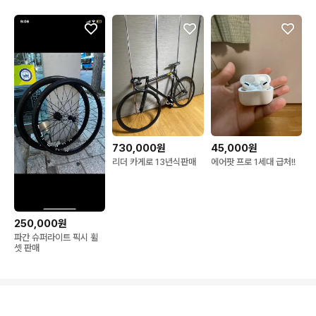
730,000원
45,000원
리더 카게로 13년식판매
에어팟 프로 1세대 급처!!
250,000원
파간 슈퍼라이트 픽시 휠
셋 판매