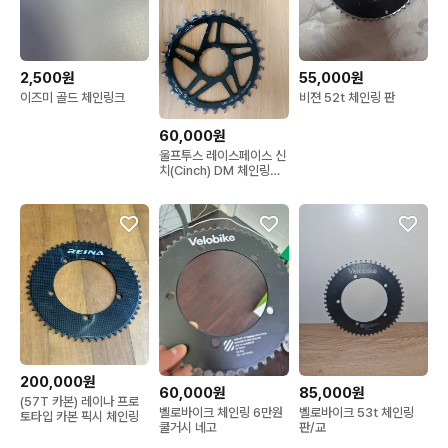
2,500원
55,000원
이즈미 골드 체인링크
비젼 52t 체인링 판
60,000원
울프투스 레이스페이스 신
치(Cinch) DM 체인링
32T 2종
200,000원
60,000원
85,000원
(57T 카본) 레이나 프로
벨로바이크 체인링 6만원
벨로바이크 53t 체인링
토타입 카본 픽시 체인링
쿨거시 네고
판/교