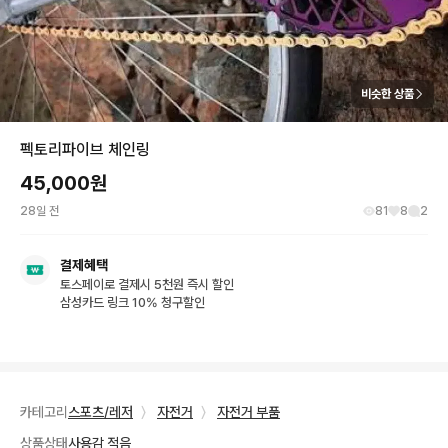
비슷한 상품
펙토리파이브 체인링
45,000
원
28일 전
81
8
2
결제혜택
토스페이로 결제시 5천원 즉시 할인
삼성카드 링크 10% 청구할인
카테고리
스포츠/레저
〉
자전거
〉
자전거 부품
상품상태
사용감 적음