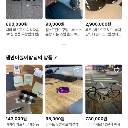
690,000원
90,000원
2,900,000원
디티 파스포츠 디티파슾
짚스프린트 구형 130mm
페포 (페스트포워드) 쌍디
60림 정품 무광휠셋 판/교
유광 카본 스템 몰드 토식
판/교 (쌍디스크휠,쌍디스
(csc,엔진11,코사디,디스
스템 판/교 (디스크휠)
크)
크휠)
잼민이싫어함님의 상품 7
143,000원
98,000원
730,000원
버버리 카드지갑 새상품
필우드 싯클램프 탑캡셋
리더 카게로 13년식 픽시