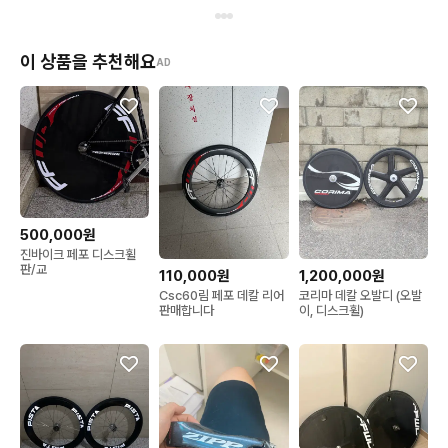
이 상품을 추천해요
AD
500,000원
진바이크 페포 디스크휠
판/교
110,000원
1,200,000원
Csc60림 페포 데칼 리어
코리마 데칼 오발디 (오발
판매합니다
이, 디스크휠)