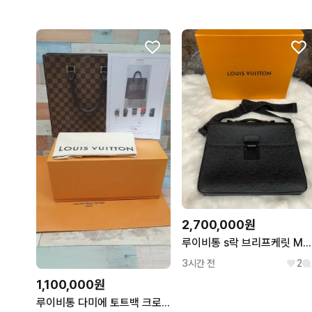
2,700,000원
루이비통 s락 브리프케릿 M20835
3시간 전
2
1,100,000원
루이비통 다미에 토트백 크로스백 서류가방 남자가방