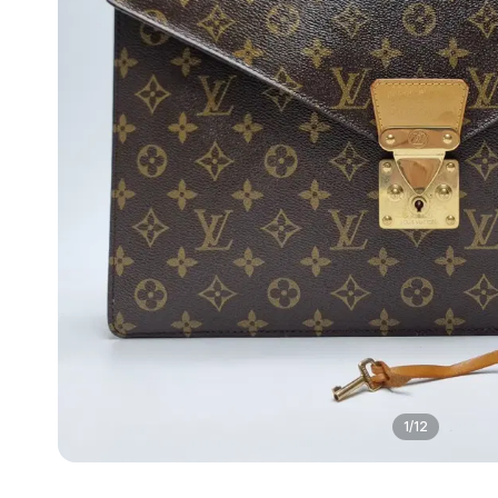
1
/
12