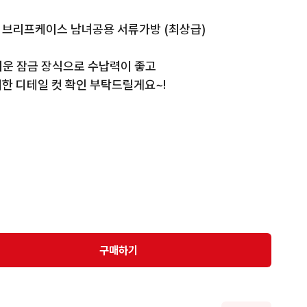
브리프케이스 남녀공용 서류가방 (최상급)

운 잠금 장식으로 수납력이 좋고 

한 디테일 컷 확인 부탁드릴게요~!

x 7.5cm 

UITTON / 프랑스

스트랩

이 적고 전체적으로 양호한 상품(단, 메인포켓양호/서브포켓
구매하기