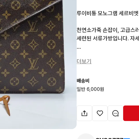
루이비통 모노그램 세르비엣 
천연소가죽 손잡이, 고급스러
세련된 서류가방입니다. 자세
1. 제품규격 : 약 37.5 x 28.5 
더보기
2. 색 상 : 모노그램 브라운 

3. 제조사/제조국 : LOUIS V
4. 부속품 : 본품, 열쇠1, 키
배송비
5. 중고 A+등급 : 사용감
일반 6,000원
약상처(사진참고))

[품번605-27]
