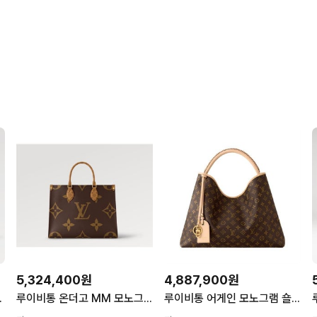
5,324,400원
4,887,900원
토트겸숄더백 141440565
루이비통 온더고 MM 모노그램 캔버스 토트백 M45321 72509506
루이비통 어게인 모노그램 숄더백 토트백 M25877 142645817