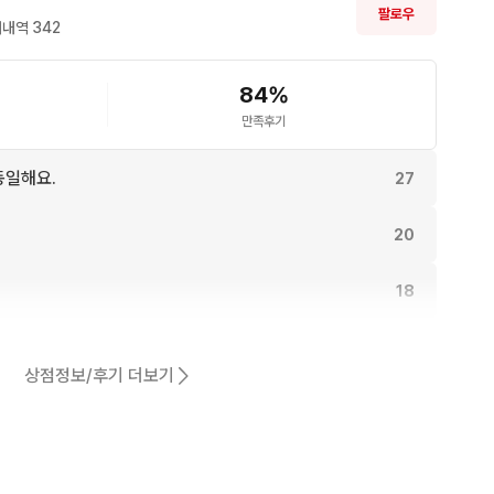
팔로우
내역 
342
환불은 불가합니다**
84
%
만족후기
동일해요.
27
20
18
18
상점정보/후기 더보기
17
어요.
15