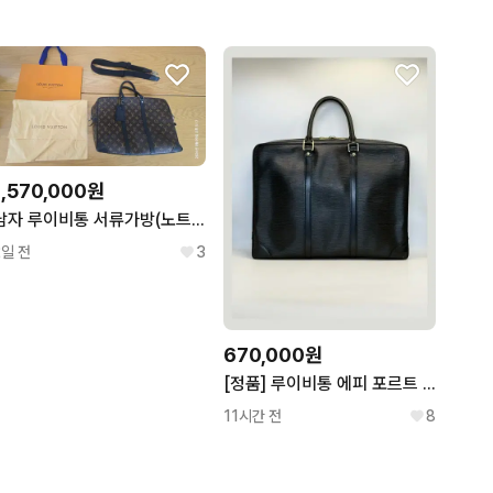
1,570,000원
남자 루이비통 서류가방(노트북 수납공간있음)
2일 전
3
670,000원
[정품] 루이비통 에피 포르트 도큐멍 보야주 (PDV) 서류가방
11시간 전
8