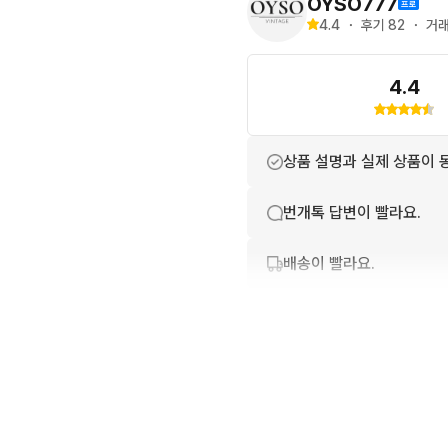
OYSO777
4.4
・
후기 
82
・
거래
**중고 특성 상, 교환 및 
4.4
상품 설명과 실제 상품이 
번개톡 답변이 빨라요.
배송이 빨라요.
친절하고 배려가 넘쳐요.
포장이 깔끔해요.
상품 정보가 자세히 적혀있