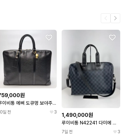
1
759,000원
루이비통 에삐 도큐멍 보야주 서류가방 블랙 브리프케이스(상급, 남여공용)
10일 전
3
1,490,000원
루이비통 N42241 다미에 코발트 서류가방
7일 전
3