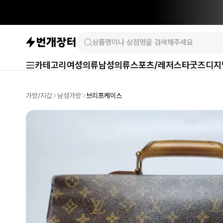
카테고리
여성의류
남성의류
스포츠/레저
스타굿즈
디지
가방/지갑
남성가방
브리프케이스