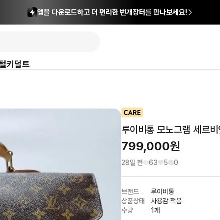
앱을 다운로드하고 더 편리한 번개장터를 만나보세요!
털
키덜트
루이비통 모노그램 세르비
799,000
원
28일 전
63
5
0
브랜드
루이비통
상품상태
사용감 적음
수량
1개