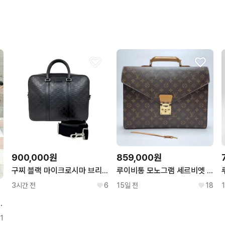
구매확정이 빨라요.
900,000원
859,000원
구찌 블랙 마이크로시마 브리프케이스 비즈니스백 남성 서류가방 435322
루이비통 모노그램 세르비엣 서류가방 남녀공용(최상급, 브리프케이스)
3시간 전
6
15일 전
18
 남자가방 브리프케이스
1