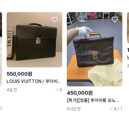
550,000원
LOUIS VUITTON / 루이비통 타이가 레더 모스코바 브리프케이스/ 서류가방
4일 전
5
450,000원
[특가][정품] 루이비통 모노그램 몽소 브리프케이스
1
5시간 전
4
1