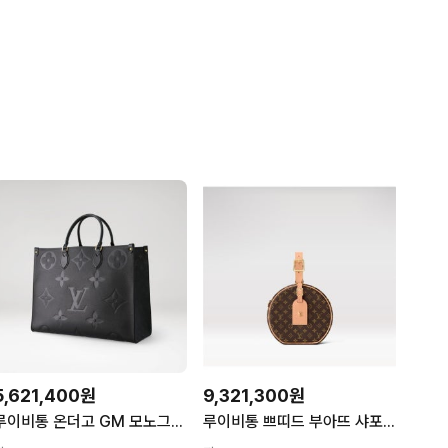
5,621,400원
9,321,300원
루이비통 온더고 GM 모노그램 앙프렝뜨 토트백 블랙 M44925 온더고GM 65041896
루이비통 쁘띠드 부아뜨 샤포 모노그램 캔버스 크로스백 M43514 쁘띠뜨 숄더백 78746405