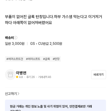
부품이 없어진 글록 탄창입니다.하부 가스샘 막는다고 이거저거 
하다 아래쪽이 없어져버렸어요
배송비
일반 3,000원
|
GS • CU반값 2,500원
#
에어소프트건
#
에어소프트
#
글록
#
탄창
이병연
바로가기
4.8
・ 후기
26
・ 거래내역
46
신고하기
현금 거래는 개인 정보 노출 및 사기 위험이 있어, 안전결제로만 거래