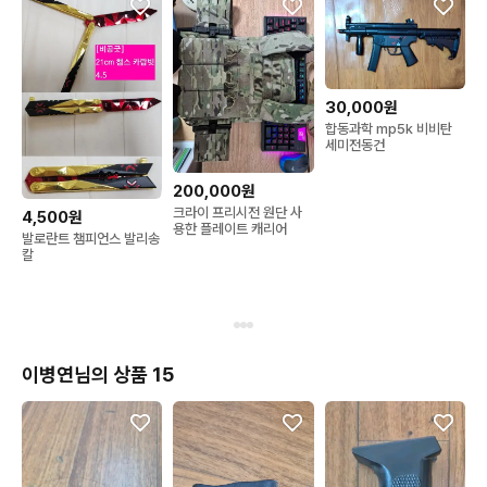
30,000원
합동과학 mp5k 비비탄
세미전동건
200,000원
크라이 프리시전 원단 사
4,500원
용한 플레이트 캐리어
발로란트 챔피언스 발리송
칼
이병연님의 상품 15