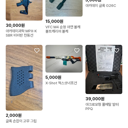
아카데미 글록 G26C
15,000원
30,000원
VFC M4 순정 아연 볼캐
아카데미과학 MPX-K
볼트캐리어 볼케
SBR 비비탄 전동건
5,000원
X-Shot 엑스샷너프건
39,000원
아크로모형 풀메탈 발터
PPQ
2,000원
글록 손잡이 고무 그립