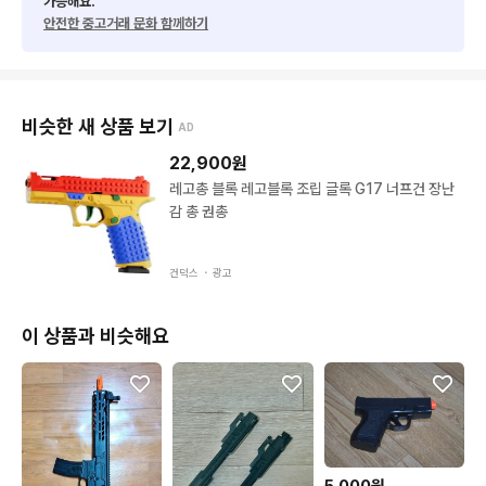
가능해요.
안전한 중고거래 문화 함께하기
비슷한 새 상품 보기
AD
22,900
원
레고총 블록 레고블록 조립 글록 G17 너프건 장난
감 총 권총
건덕스 ・
광고
이 상품과 비슷해요
5,000원