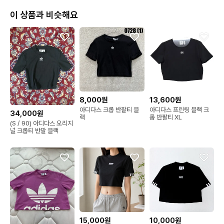
이 상품과 비슷해요
8,000원
13,600원
아디다스 크롭 반팔티 블
아디다스 프린팅 블랙 크
34,000원
랙
롭 반팔티 XL
(S / 90) 아디다스 오리지
널 크롭티 반팔 블랙
15,000원
10,000원