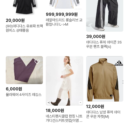
999,999,999원
레알마드리드 롱슬리브 교
20,000원
환합니다 L->M
(90)아디다스 유로파 트랙
원피스 상태좋음
39,000원
아디다스 퓨쳐 아이콘 3S
우븐 팬츠 블랙(s)
6,000원
뮬라웨어 4사이즈 레깅스
12,000원
18,000원
아디다스 남성 퓨처 아이
네스티팬시클럽 펀칭 니트
콘 우븐 자켓(M)
가디건스커트셋업(이염 색
바램x)