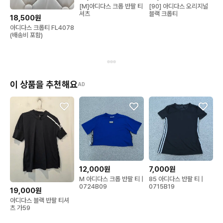
[M]아디다스 크롭 반팔 티
[90] 아디다스 오리지널
셔츠
블랙 크롭티
18,500원
아디다스 크롭티 FL4078
(배송비 포함)
이 상품을 추천해요
AD
12,000원
7,000원
M 아디다스 크롭 반팔 티 |
85 아디다스 반팔 티 |
0724B09
0715B19
19,000원
아디다스 블랙 반팔 티셔
츠 가59