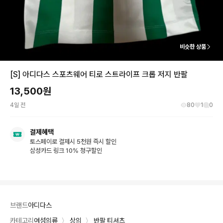
비슷한 상품
[S] 아디다스 스포츠웨어 티로 스트라이프 크롭 저지 반팔
13,500
원
4일 전
80
1
0
결제혜택
토스페이로 결제시 5천원 즉시 할인
삼성카드 링크 10% 청구할인
브랜드
아디다스
카테고리
여성의류
〉
상의
〉
반팔 티셔츠