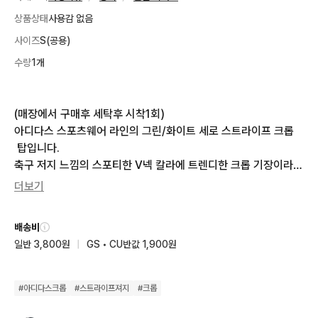
상품상태
사용감 없음
사이즈
S(공용)
수량
1개
(매장에서 구매후 세탁후 시착1회)

아디다스 스포츠웨어 라인의 그린/화이트 세로 스트라이프 크롭
 탑입니다.

축구 저지 느낌의 스포티한 V넥 칼라에 트렌디한 크롭 기장이라
 하이웨스트 팬츠나 스커트에 매치하면 정말 예쁩니다. 재질도 시
더보기
원해서 여름철 페스티벌룩이나 데일리 고프코어/블록코어룩으로
 입기 좋습니다

배송비
44-마른55까지 이쁠거같아요
일반 3,800원
|
GS • CU반값 1,900원
#
아디다스크롭
#
스트라이프져지
#
크롭