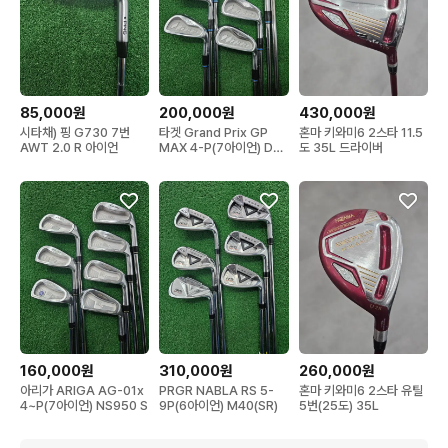
85,000원
200,000원
430,000원
시타채) 핑 G730 7번
타겟 Grand Prix GP
혼마 키와미6 2스타 11.5
AWT 2.0 R 아이언
MAX 4-P(7아이언) DG
도 35L 드라이버
S200
160,000원
310,000원
260,000원
아리가 ARIGA AG-01x
PRGR NABLA RS 5-
혼마 키와미6 2스타 유틸
4~P(7아이언) NS950 S
9P(6아이언) M40(SR)
5번(25도) 35L