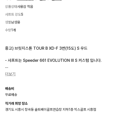
상품상태
사용감 적음
샤프트 강도
S
성별
남성용
수량
1개
중고) 브릿지스톤 TOUR B XD-F 3번(15도) S 우드

- 샤프트는 Speeder 661 EVOLUTION III S 커스텀 입니다.

- 상태는 생활 스크래치외에 함몰이나 크랙은 없습니다.(사진참
더보기
조)

배송비
- 헤드커버는 없습니다.

무료배송
- 상품번호: 825400

직거래 희망 장소
경기도 시흥시 장곡동 솔트베이골프연습장 지하1층 빅스골프 시흥점