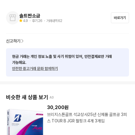
- 문의 없으시면 바로 안전 결제해주시면 됩니다!

솔트짠소금
솔트베이골프연습장 지하1층 빅스골프 시흥점
바로가기
4.9
・ 후기
26
・ 거래내역
62
신고하기
현금 거래는 개인 정보 노출 및 사기 위험이 있어, 안전결제로만 거래
가능해요.
안전한 중고거래 문화 함께하기
비슷한 새 상품 보기
AD
30,200
원
브리지스톤골프 석교상사25년 신제품 골프공 3피
스 TOUR B JGR 펄핑크 4개 3개입