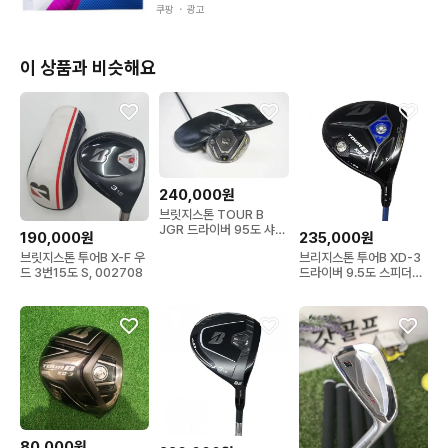
쿠팡 ・
광고
이 상품과 비슷해요
240,000원
브릿지스톤 TOUR B
JGR 드라이버 95도 샤프
190,000원
235,000원
트 투어AD S 강도
브릿지스톤 투어B X-F 우
브리지스톤 투어B XD-3
드 3번15도 S, 002708
드라이버 9.5도 스피더에
볼루션5 6S...
80,000원