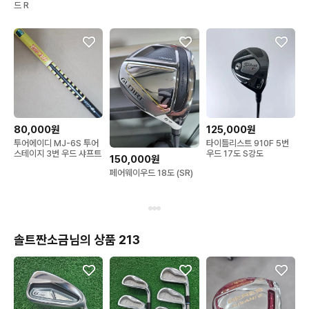
드 R
80,000원
125,000원
투어에이디 MJ-6S 투어
타이틀리스트 910F 5번
스테이지 3번 우드 샤프트
우드 17도 S강도
150,000원
페어웨이우드 18도 (SR)
솔트짠소금님의 상품 213