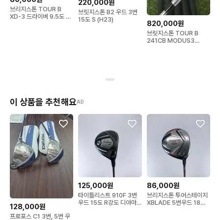
220,000원
브리지스톤 TOUR B
브릿지스톤 B2 우드 3번
XD-3 드라이버 9.5도 헤
15도 S (H23)
820,000원
드
브릿지스톤 TOUR B
241CB MODUS3
TOUR105 S
이 상품을 추천해요
AD
125,000원
86,000원
타이틀리스트 910F 3번
브리지스톤 투어스테이지
우드 15도 R강도 디아마
XBLADE 5번우드 18도
128,000원
나 샤프트 장착
S강도 투어AD샤프트
프로포스 C1 3번, 5번 우