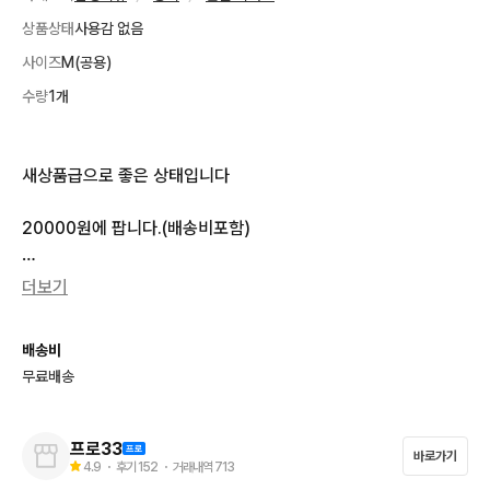
상품상태
사용감 없음
사이즈
M(공용)
수량
1개
새상품급으로 좋은 상태입니다 

20000원에 팝니다.(배송비포함)

톡 한두개로 깔끔거래 하시는 분만 톡주십시요.

더보기
반품불가합니다.

배송비
무료배송
**본상품은 중고상품입니다. 새제품을 원하시는 분은 백화점으로
 가시길 추천합니다**
프로33
바로가기
4.9
・ 후기
152
・ 거래내역
713