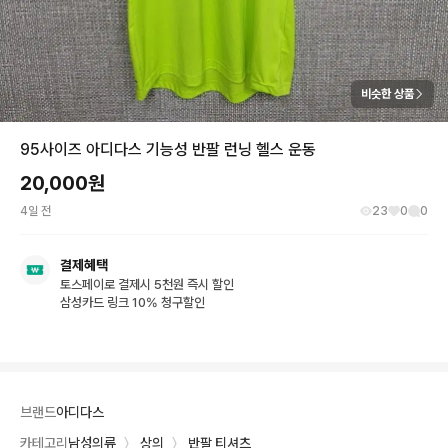
비슷한 상품
95사이즈 아디다스 기능성 반팔 런닝 헬스 운동
20,000
원
4일 전
23
0
0
결제혜택
토스페이로 결제시 5천원 즉시 할인
삼성카드 링크 10% 청구할인
브랜드
아디다스
카테고리
남성의류
〉
상의
〉
반팔 티셔츠