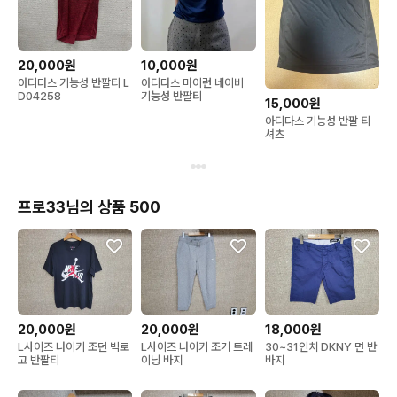
20,000원
10,000원
아디다스 기능성 반팔티 L
아디다스 마이런 네이비
D04258
기능성 반팔티
15,000원
아디다스 기능성 반팔 티
셔츠
프로33님의 상품 500
20,000원
20,000원
18,000원
L사이즈 나이키 조던 빅로
L사이즈 나이키 조거 트레
30~31인치 DKNY 면 반
고 반팔티
이닝 바지
바지