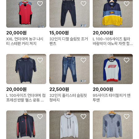
20,000원
15,000원
20,000원
XXL 언더아머 농구 나시
32인치 디젤 슬림핏 조거
L 100~105사이즈 휠라
티 스테판 커리 져지
팬츠
바람막이 아노락 자켓 힙
합 올드스쿨
20,000원
22,500원
20,000원
L 100사이즈 언더아머 컴
32인치 홀리스터 슬림핏
95사이즈 타미힐피거 맨
프레션 반팔 헬스 운동 런
청바지
투맨
닝