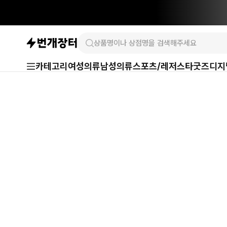
카테고리
여성의류
남성의류
스포츠/레저
스타굿즈
디지