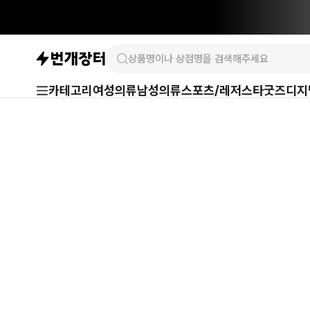
카테고리
여성의류
남성의류
스포츠/레저
스타굿즈
디지