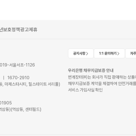
년보호정책
광고제휴
공지사항
1:1 문의하기
자주
2019-서울서초-1126
우리은행 채무지급보증 안내
번개장터㈜는 회사가 직접 판매하는 상품에
41 | 1670-2910
채무지급보증 계약을 체결하여 안전거래를
서초동, 마제스타시티, 힐스테이트 서리풀)
서비스 가입사실 확인
01905
역삼동)(역삼동, 센터필드)