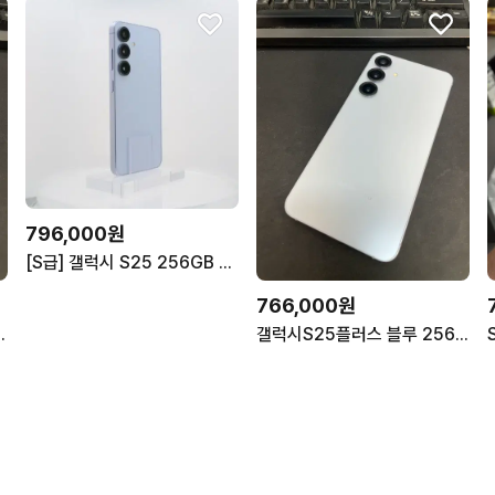
796,000원
[S급] 갤럭시 S25 256GB 아이스블루 (98%효율)
766,000원
상 상태좋은 중고75만4천팝니다
갤럭시S25플러스 블루 256GB 무잔상 상태좋은 중고76만6천팝니다