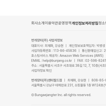
회사소개
이용약관
운영정책
청소
개인정보처리방침
번개장터(주) 사업자정보
대표이사 : 최재화, 강승현 | 개인정보보호책임자 : 박병성
사업자등록번호 : 113-86-45836 | 통신판매업신고 : 
호스팅서비스 제공자 : Amazon Web Services (AWS)
EMAIL : help@bunjang.co.kr | FAX : 02-598-82
주소 : 서울특별시 서초구 서초대로 38길 12, 7, 10층(
사업자정보 확인
번개장터(주)센터필드점
| 최재화, 강승현 | 808-85-
서울특별시 강남구 테헤란로 231, 쇼핑몰동 1층 W124호(
Ⓒ Bungaejangter Inc. all rights reserved.