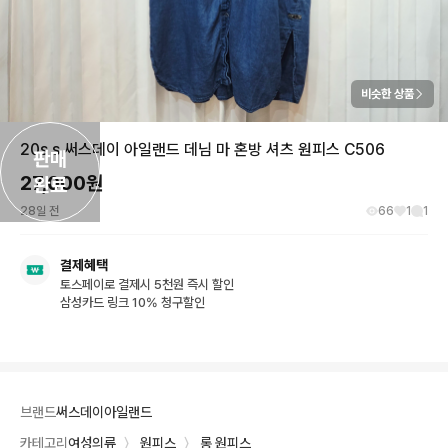
비슷한 상품
20s s 써스데이 아일랜드 데님 마 혼방 셔츠 원피스 C506
판매

27,000
원
완료
28일 전
66
1
1
결제혜택
토스페이로 결제시 5천원 즉시 할인
삼성카드 링크 10% 청구할인
브랜드
써스데이아일랜드
카테고리
여성의류
〉
원피스
〉
롱 원피스