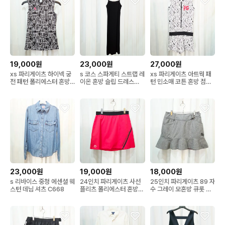
19,000원
23,000원
27,000원
xs 파리게이츠 하이넥 궁
s 코스 스파게티 스트랩 레
xs 파리게이츠 아트웍 패
전 패턴 폴리에스터 혼방
이온 혼방 슬립 드레스
턴 민소매 코튼 혼방 점프
민소매 티셔츠 C673
C686
수트 C675
23,000원
19,000원
18,000원
s 리바이스 중청 에센셜 웨
24인치 파리게이츠 사선
25인치 파리게이츠 89 자
스턴 데님 셔츠 C668
플리츠 폴리에스터 혼방
수 그레이 모혼방 큐롯 스
큐롯 스커트 C678
커트 C679