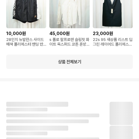
10,000원
45,000원
23,000원
28인치 뉴발란스 사이드
s 폴로 랄프로렌 슬림핏 화
22s 95 새상품 리스트 딥
배색 폴리에스터 밴딩 반
이트 옥스퍼드 코튼 혼방
그린 레이어드 폴리에스터
바지 C676
셔츠 C670
혼방 조끼 원피스 C687
상품 전체보기