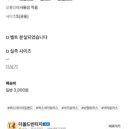
상품상태
사용감 적음
사이즈
S(공용)
¤ 벨트 분실되었습니다

¤ 실측 사이즈

¤ 가 슴 반 품 :    57 cm

더보기
¤ 총  기  장  :   111 cm

배송비
일반 3,000원
¤ 모두 실사진입니다! 사진보시면 다양하게 찍어두었어요

¤ 택배는 로젠택배 택배비 선불,착불 3,000원입니다.

#
써스데이아일랜드
#
써스데이원피스
#
셔츠원피스
#
반팔원피스
#
여자원피스
¤ 5만원이상 무료배송입니다 !
더올드빈티지l
바로가기
4.9
・ 후기
1212
・ 거래내역
3398