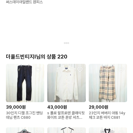
써스데이아일랜드 원피스
더올드빈티지l님의 상품 220
39,000원
43,000원
29,000원
30인치 디젤 조그진 밴딩
s 폴로 랄프로렌 클래식핏
23인치 버버리 아동 14y
데님 팬츠 C680
화이트 코튼 혼방 셔츠
체크 코튼 바지 C681
C671