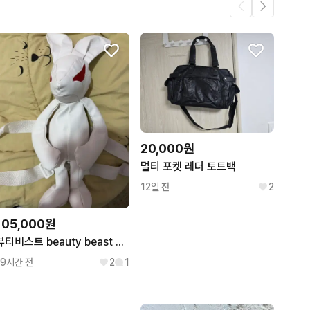
20,000원
멀티 포켓 레더 토트백
12일 전
2
105,000원
뷰티비스트 beauty beast 토끼 백팩 / 빈티지 레더 래빗 가방
19시간 전
2
1