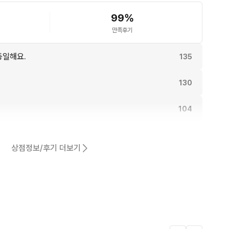
99
%
 피해주세요 🙏🏼
만족후기
동일해요.
135
130
104
104
상점정보/후기 더보기
91
어요.
81
10