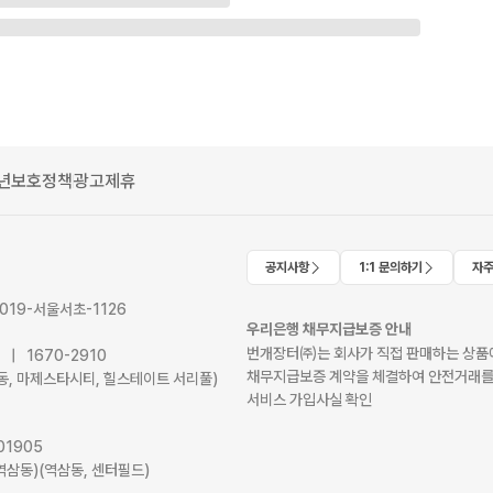
년보호정책
광고제휴
공지사항
1:1 문의하기
자주
2019-서울서초-1126
우리은행 채무지급보증 안내
번개장터㈜는 회사가 직접 판매하는 상품에
41 | 1670-2910
채무지급보증 계약을 체결하여 안전거래를
서초동, 마제스타시티, 힐스테이트 서리풀)
서비스 가입사실 확인
01905
역삼동)(역삼동, 센터필드)