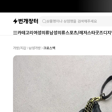
카테고리
여성의류
남성의류
스포츠/레저
스타굿즈
디지
가방/지갑
남성가방
크로스백