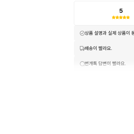
📩 가격 협의 가능합니다

5
❌❌❌이런 부분에 분들은 구매
상품 설명과 실제 상품이 
배송이 빨라요.
번개톡 답변이 빨라요.
친절하고 배려가 넘쳐요.
포장이 깔끔해요.
상품 정보가 자세히 적혀있
번개페이를 잘 받아줘요.