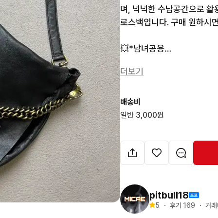
며, 넉넉한 수납공간으로 활
로스백입니다. 구매 원하시면
💥*남녀공용

더보기
🔆🔆빈티지 특성상 교환, 
🍁측정방법에 따른 오차 [1-
배송비
상과 다르게 보일 수 있습니다 
일반 3,000원
🍁 색상은 화면 밝기에 따라 
색상에 대해 궁금하신 점이 있
🍁검수과정을 거쳐 데미지나
염을 놓칠수도 있습니다 

pitbull18
5
・
후기 
169
・
거래