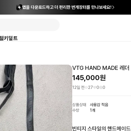
앱을 다운로드하고 더 편리한 번개장터를 만나보세요!
털
키덜트
VTG HAND MADE 레
145,000
원
12일 전
27
0
0
상품상태
사용감 적음
수량
1개
빈티지 스타일의 핸드메이드