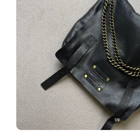
1
/
9