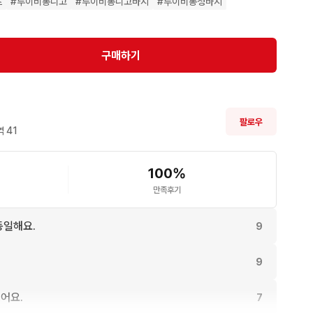
츠
#
루이비통니고
#
루이비통니고바지
#
루이비통청바지
구매하기
제품

팔로우
고제품

 
41
존재
100
%
만족후기
동일해요.
9
9
어요.
7