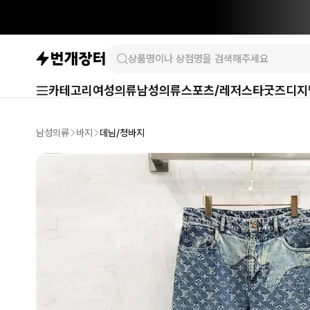
카테고리
여성의류
남성의류
스포츠/레저
스타굿즈
디지
남성의류
바지
데님/청바지