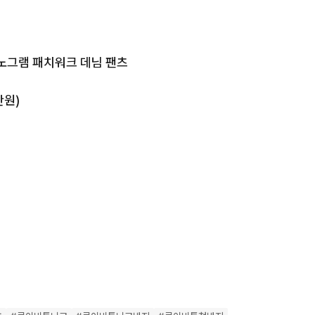
모노그램 패치워크 데님 팬츠

원)

-------------------

 정품만 판매합니다.

도권 퀵 가능

두 가능합니다.

입 

-------------------
