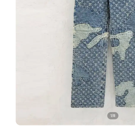
1
/
8