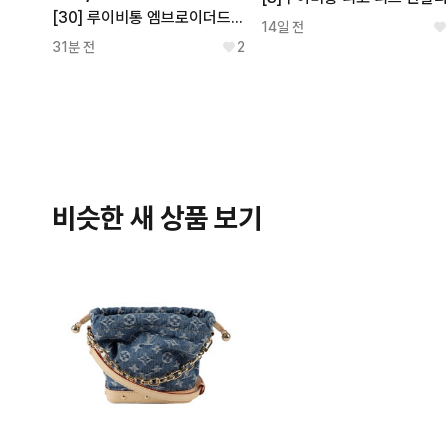
[30] 루이비통 엠브로이더드 다미에 데님 쇼츠 1AFVO5
14일 전
31분 전
2
비슷한 새 상품 보기