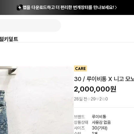
앱을 다운로드하고 더 편리한 번개장터를 만나보세요!
털
키덜트
30 / 루이비통 X 니고 
2,000,000
원
28일 전
29
2
0
브랜드
루이비통
상품상태
사용감 없음
사이즈
30(기타)
수량
1개