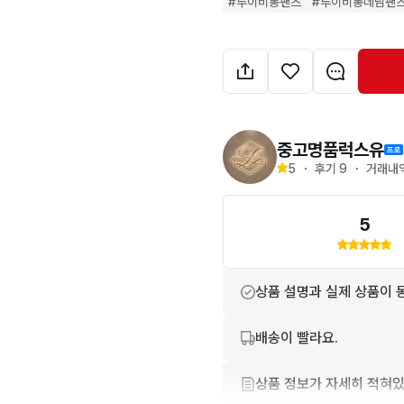
#
루이비통팬츠
#
루이비통데님팬
◆ 제품상태기준표 

N 새상품

S 실사용 5회미만 민트급

A 하자없이 깨끗한 제품 

A- 사용감 존재하나 흠없는 
중고명품럭스유
B+ 편안하게 사용가능한 중
5
・
후기 
9
・
거래내역
B 사용감, 스크래치, 얼룩 
5
상품 설명과 실제 상품이 
배송이 빨라요.
상품 정보가 자세히 적혀있