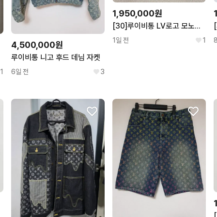
1,950,000원
[30]루이비통 LV로고 모노그램 카펜더 데님 팬츠
1일 전
1
4,500,000원
루이비통 니고 후드 데님 자켓
1
6일 전
3
티