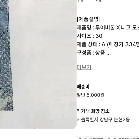
[제품설명]

제품명 : 루이비통 X 니고 
사이즈 : 30

제품 상태 : A (매장가 334만
구성품 : 상품 

Ref : 1A9GGL

더보기
-------------------------
배송비
* 전문 감정사의 검수를 거친
일반 5,000원
* 평일 주문건 당일배송 / 수
* 쇼룸방문구매, 당일매입 모
직거래 희망 장소
- 중고명품 100% 당일 현금매
서울특별시 강남구 논현2동
-------------------------