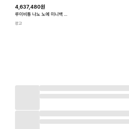
4,637,480원
루이비통 나노 노에 미니백 모노그램 데님 M83043 가방 여성용 Monogram Denim 144151871
광고