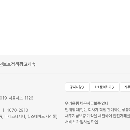
년보호정책
광고제휴
공지사항
1:1 문의하기
자주
2019-서울서초-1126
우리은행 채무지급보증 안내
번개장터㈜는 회사가 직접 판매하는 상품에
41 | 1670-2910
채무지급보증 계약을 체결하여 안전거래를
서초동, 마제스타시티, 힐스테이트 서리풀)
서비스 가입사실 확인