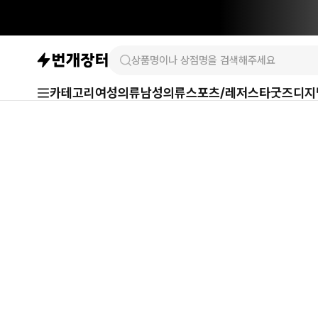
카테고리
여성의류
남성의류
스포츠/레저
스타굿즈
디지