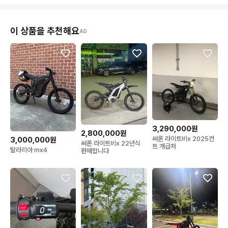
이 상품을 추천해요
AD
3,290,000원
2,800,000원
써론 라이트비x 2025컨
3,000,000원
써론 라이트비x 22년식
트 개급처
탈라리아 mx4
판매합니다