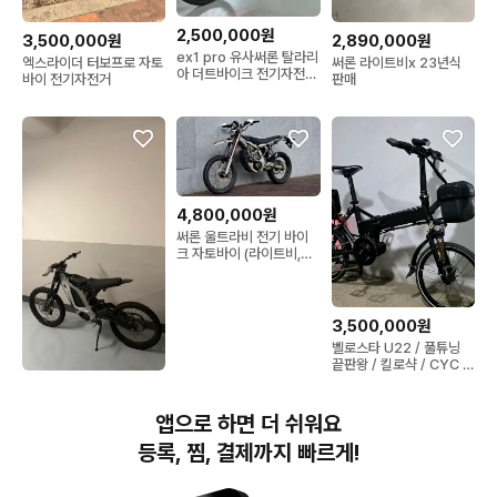
2,500,000원
3,500,000원
2,890,000원
ex1 pro 유사써론 탈라리
엑스라이더 터보프로 자토
써론 라이트비x 23년식
아 더트바이크 전기자전거
바이 전기자전거
판매
전기오토바이 판매/대차
4,800,000원
써론 울트라비 전기 바이
크 자토바이 (라이트비,탈
라리아)
3,500,000원
벨로스타 U22 / 풀튜닝
끝판왕 / 킬로샥 / CYC 포
톤 전기자전거
3,000,000원
써론 라이트비x 22년식
앱으로 하면 더 쉬워요
키로수 8@@ 최상컨디션
판매
등록, 찜, 결제까지 빠르게!