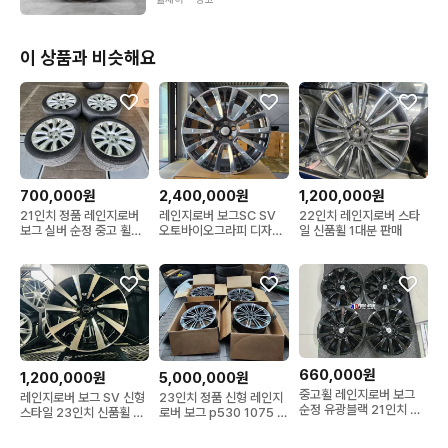
혹여나 문제 발생시 개인간 거래와는 다른 100% a/s 걱정無
이 상품과 비슷해요
700,000원
2,400,000원
1,200,000원
21인치 정품 레인지로버
레인지로버 보그SC SV
22인치 레인지로버 스타
보그 실버 순정 중고 휠타
오토바이오그라피 디자인
일 신품휠 1대분 판매
이어
21인치 단조휠
660,000원
1,200,000원
5,000,000원
중고휠 레인지로버 보그
레인지로버 보그 SV 신형
23인치 정품 신형 레인지
순정 유광블랙 21인치 휠
스타일 23인치 신품휠 한
로버 보그 p530 1075 순
4개
대분 최저가
정 중고 휠