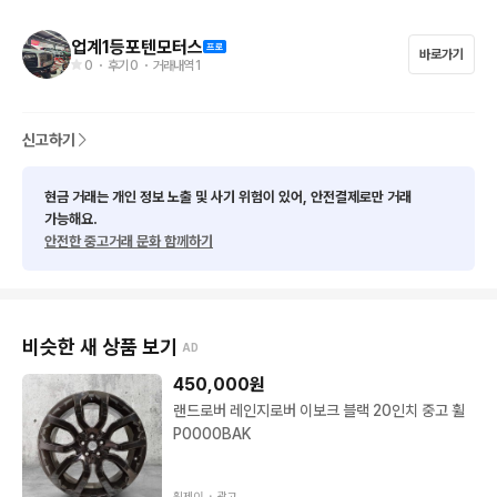
오셔서 보시고 마음에 드시는거 장착하세요

업계1등포텐모터스
바로가기
0
・ 후기
0
・ 거래내역
1
중고타이어, 신품타이어 최저가

조합가능 가능합니다.

신고하기
휠캡 미포함 기존 휠캡 사용하시면 되십니다

현금 거래는 개인 정보 노출 및 사기 위험이 있어, 안전결제로만 거래
가능해요.
​상태는 이미지 그대로 무기스 임판급입니다.

안전한 중고거래 문화 함께하기
대품가이며 장착비포함

​굴절수리x

비슷한 새 상품 보기
AD
450,000
원
크랙수리x

랜드로버 레인지로버 이보크 블랙 20인치 중고 휠
P0000BAK
​since1999 소비자와의 신뢰를 최우선적 휠상태 정확한 고지 

휠제이 ・
광고