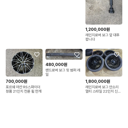
1,200,000원
레인지로버 보그 앞 대후
팝니다
480,000원
랜드로버 보그 뒷 범퍼 레
일
700,000원
1,800,000원
포르쉐 마칸 RS스파이더
레인지로버 보그 만소리
정품 21인치 전륜 휠 한개
멀티 스타일 22인치 신품
휠타이어