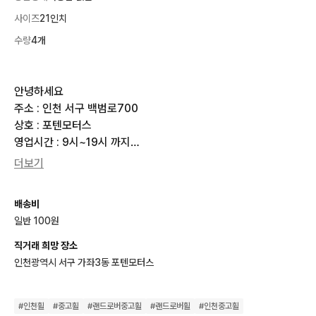
사이즈
21인치
수량
4개
안녕하세요 

주소 : 인천 서구 백범로700

상호 : 포텐모터스

영업시간 : 9시~19시 까지

주말 공휴일 정상영업

더보기
작업중엔 번톡 확인이 어렵습니다

배송비
일반 100원
*장착비 포함가이며

*방문하시면 고속진동발란스도 봐드립니다

직거래 희망 장소
감사합니다! 오늘도 행복한 하루되세요 :)

인천광역시 서구 가좌3동 포텐모터스
매장내에 중고휠타이어 1만개이상 보유

#
인천휠
#
중고휠
#
랜드로버중고휠
#
랜드로버휠
#
인천중고휠
못올린 제품이 더 많으니
