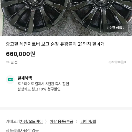
비슷한 상품
중고휠 레인지로버 보그 순정 유광블랙 21인치 휠 4개
660,000
원
28일 전
5
0
0
결제혜택
토스페이로 결제시 5천원 즉시 할인
삼성카드 링크 10% 청구할인
카테고리
차량/오토바이
〉
차량 용품/부품
〉
타이어/휠
상품상태
사용감 없음