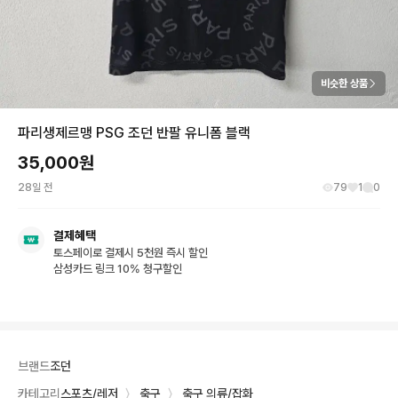
비슷한 상품
파리생제르맹 PSG 조던 반팔 유니폼 블랙
35,000
원
28일 전
79
1
0
결제혜택
토스페이로 결제시 5천원 즉시 할인
삼성카드 링크 10% 청구할인
브랜드
조던
카테고리
스포츠/레저
〉
축구
〉
축구 의류/잡화