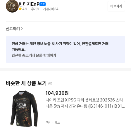
빈티지EnP
바로가기
3. 색상은 메인사진 기준이며, 환경에 따라 차이 있을 수 있습니다

4.9
・ 후기
9
・ 거래내역
34
4. 주인장이 보지못한 이염 오염이 있을수 있습니다

신고하기
5. 사이즈실수나 상태불만등의 변심으로 인한 교환,    반품 불가합
니다

현금 거래는 개인 정보 노출 및 사기 위험이 있어, 안전결제로만 거래
가능해요.
안전한 중고거래 문화 함께하기
6. 실측은 재는 방식에 따라 오차 있을 수 있습니다 참고용일뿐 오
차로 책임지지 않습니다

7. 일본 미국등 경매제품으로 정가품 문의는 받지.  않습니다
비슷한 새 상품 보기
AD
104,930
원
나이키 조던 X PSG 파리 생제르맹 202526 스타
디움 5th 저지 긴팔 유니폼 (IB3146-011) IB314
6-011 100(M) 블랙 .
쿠팡 ・
광고