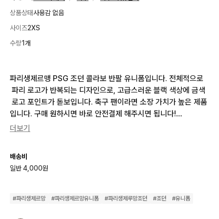
상품상태
사용감 없음
사이즈
2XS
수량
1개
파리생제르맹 PSG 조던 콜라보 반팔 유니폼입니다. 전체적으로
 파리 로고가 반복되는 디자인으로, 고급스러운 블랙 색상에 금색
 로고 포인트가 돋보입니다. 축구 팬이라면 소장 가치가 높은 제품
입니다. 구매 원하시면 바로 안전결제 해주시면 됩니다!

아이들이 입을수있는 M사이즈입니다

더보기
총장56

가슴단면 41

배송비
일반 4,000원
1. 빈티지 특성상 환불 반품 교환 불가능합니다

2. 빈티지 특성상 작은 오염/데미지 있을 수 있습니다(발송 전 문
#
파리생제르망
#
파리생제르망유니폼
#
파리생제루망조던
#
조던
#
유니폼
제 발견 시 별도 연락드립니다)
