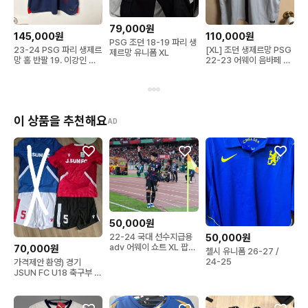
79,000원
145,000원
110,000원
PSG 조던 18-19 파리 생
23-24 PSG 파리 생제르
[XL] 조던 생제르망 PSG
제르망 유니폼 XL
망 홈 반팔 19. 이강인 축
22-23 어웨이 음바페 유
구유니폼
니폼
이 상품을 추천해요
AD
50,000원
22-24 국대 선수지급용
50,000원
adv 어웨이 쇼트 XL 팝니
70,000원
첼시 유니폼 26-27 /
다.
24-25
가격제안 환영) 경기
JSUN FC U18 축구부 유
니폼 새상품