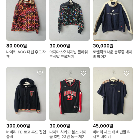
80,000원
30,000원
30,000원
나이키 ACG 패턴 후드 자
아디다스오리지날 플라워
로맨틱크라운 블루종 네이
켓
트랙탑 크롭져지
비 베이지
300,000원
30,000원
45,000원
버버리 TB 로고 후드 집업
나이키 시카고 불스 마이
버버리 체크 배색 반팔 티
블랙
클 조던 23번 농구 저지
셔츠 네이비