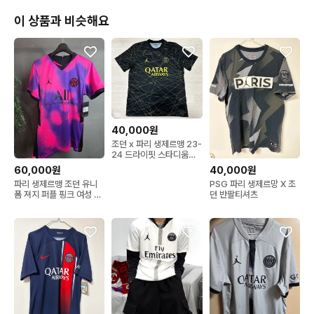
이 상품과 비슷해요
40,000원
조던 x 파리 생제르맹 23-
24 드라이핏 스타디움
4th 유니폼 저지
60,000원
40,000원
파리 생제르맹 조던 유니
PSG 파리 생제르망 X 조
폼 져지 퍼플 핑크 여성 미
던 반팔티셔츠
사용 축구복 상의