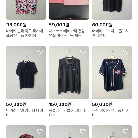
38,000원
59,000원
60,000원
나이키 한국 축구 국가대
제노코스 테리아픽 홍삼
버버리 로고 자수 폴로셔
표팀 유니폼 23/24
앰플 미스트 크림세트
츠 네이비
50,000원
150,000원
50,000원
버버리 남성 카라티 네이
몽클레르 긴팔 카라티 네
두산 베어스 유니폼 네이
비
이비
비