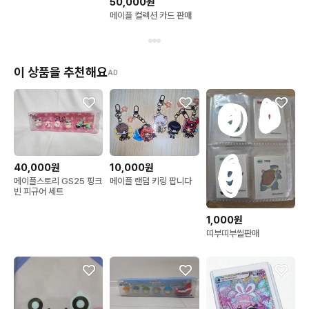
50,000원
메이플 컬렉션 카드 판매
이 상품을 추천해요
AD
40,000원
10,000원
메이플스토리 GS25 핑크
메이플 랜덤 키링 팝니다
빈 피규어 세트
1,000원
띠부띠부씰판매