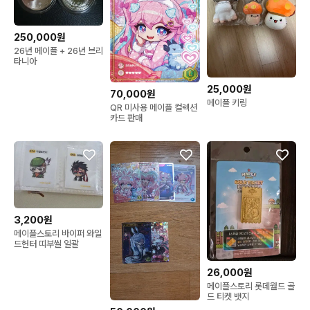
250,000원
26년 메이플 + 26년 브리
타니아
25,000원
70,000원
메이플 키링
QR 미사용 메이플 컬렉션
카드 판매
3,200원
메이플스토리 바이퍼 와일
드헌터 띠부씰 일괄
26,000원
메이플스토리 롯데월드 골
드 티켓 뱃지