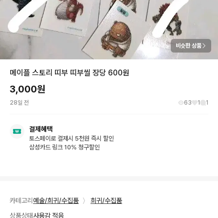
비슷한 상품
메이플 스토리 띠부 띠부씰 장당 600원
3,000
원
28일 전
63
1
1
결제혜택
토스페이로 결제시 5천원 즉시 할인
삼성카드 링크 10% 청구할인
카테고리
예술/희귀/수집품
〉
희귀/수집품
상품상태
사용감 적음