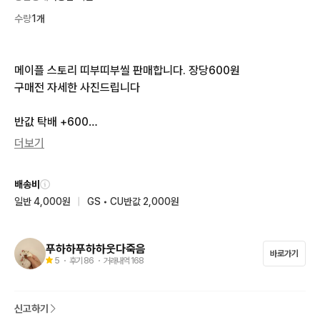
수량
1개
메이플 스토리 띠부띠부씰 판매합니다. 장당600원

구매전 자세한 사진드립니다

반값 탁배 +600

일반 택배 + 2000
더보기
배송비
일반 4,000원
|
GS • CU반값 2,000원
푸하하푸하하웃다죽음
바로가기
5
・ 후기
86
・ 거래내역
168
신고하기