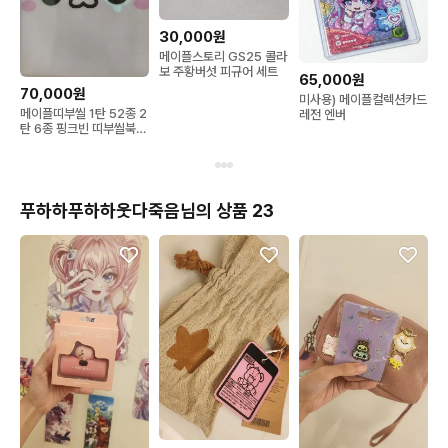
30,000원
메이플스토리 GS25 콜라
보 주황버섯 피규어 세트
65,000원
70,000원
미사용) 메이플컬렉션카드
메이플띠부씰 1탄 52종 2
레전 엔버
탄 6종 핑크빈 띠부씰북
메이플스토리 띠부띠부씰
푸하하푸하하웃다죽음님의 상품 23