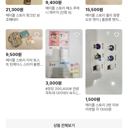
9,400원
메이플 스토리 메소 주머
21,300원
15,500원
니 파우치 (인형 X)
메이플 스토리 핑크빈 보
메이플 스토리 돌의 정령
조배터리
도트 뱃지 ( 돌정령 뱃지만
)
9,500원
메이플 스토리 이삭 토스
트 틴케이스 스티커 볼펜
세트 + 떡메
3,000원
#장당 200,400# 안녕
자두야 다이어리 속지 (개
별 가능)
1,500원
메이플 스토리 2탄 띠부
띠부씰 각 1500원
상품 전체보기