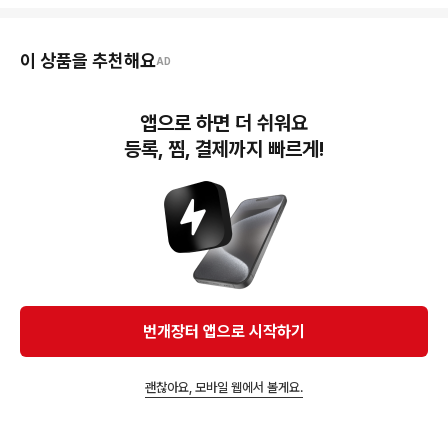
이 상품을 추천해요
AD
앱으로 하면 더 쉬워요
등록, 찜, 결제까지 빠르게!
90,000원
125,000원
!!외관깨끗!! 갤럭시S8 버
!!무선충전가능!!갤럭시S8
건디 64GB 04925 울산
플러스 그레이 64GB
45,000원
중고폰
285600 울산중고폰
s8 플러스 화면과 배터리
번개장터 앱으로 시작하기
괜찮아요, 모바일 웹에서 볼게요.