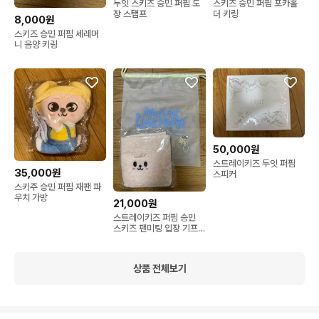
두잇 스키즈 승민 퍼핌 도
스키즈 승민 퍼핌 포카홀
장 스탬프
더 키링
8,000원
스키즈 승민 퍼핌 세레머
니 음양 키링
50,000원
스트레이키즈 두잇 퍼핌
35,000원
스피커
스키주 승민 퍼핌 재팬 파
우치 가방
21,000원
스트레이키즈 퍼핌 승민
스키즈 팬미팅 입장 기프
트
상품 전체보기