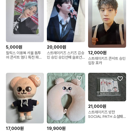
5,000원
20,000원
12,000원
필릭스 이용복 서울 돔투
스트레이키즈 스키즈 김승
어 콘서트 엠디 특전 파이
민 승민 승민선배 슬로건
스트레이키즈 콘서트 승민
브스타 5-star
치어링키트
입장 포카
21,000원
스트레이키즈 방찬
SOCIAL PATH 소셜패스
일본 FC반 미개봉
17,000원
19,900원