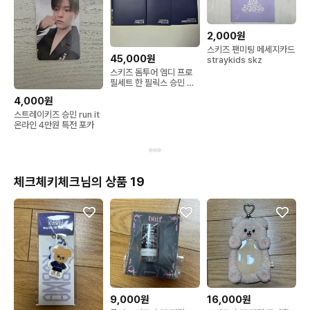
2,000원
스키즈 팬미팅 메세지카드
45,000원
straykids skz
스키즈 돔투어 엠디 프로
필세트 한 필릭스 승민 일
괄
4,000원
스트레이키즈 승민 run it
온라인 4만원 특전 포카
체크체키체크님의 상품 19
9,000원
16,000원