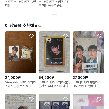
스키즈 스트레이키즈 승민
스트레이키즈 스키즈 스키
퍼핌
주 퍼핌 목쿠션 승민
이 상품을 추천해요
AD
24,000원
54,000원
27,000원
Straykids 스트레이키즈
스트레이키즈 스키즈 런잇
스트레이키즈 가관즈
스키즈 일본 쿠지 승민 퍼
콘서트 엠디 슈스제 미션
Hollow FC 한정반
핌 seungmin puppym
인증 포카 승민 퍼핌 팝업