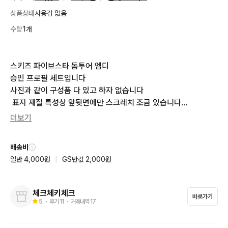
상품상태
사용감 없음
수량
1개
스키즈 파이브스타 돔투어 엠디 

승민 프로필 세트입니다 

사진과 같이 구성품 다 있고 하자 없습니다

 표지 재질 특성상 앞뒷면에만 스크레치 조금 있습니다

내용물에는 하자xxxxx
더보기
배송비
일반 4,000원
|
GS반값 2,000원
체크체키체크
바로가기
5
・ 후기
11
・ 거래내역
17