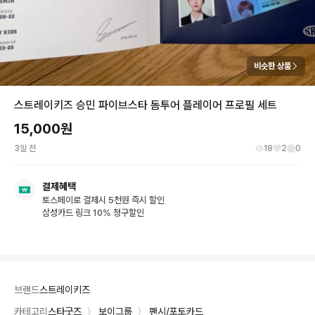
비슷한 상품
스트레이키즈 승민 파이브스타 돔투어 플레이어 프로필 세트
15,000
원
3일 전
18
2
0
결제혜택
토스페이로 결제시 5천원 즉시 할인
삼성카드 링크 10% 청구할인
브랜드
스트레이키즈
카테고리
스타굿즈
〉
보이그룹
〉
팬시/포토카드