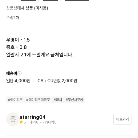
상품상태
새 상품 (미사용)
수량
1개
우영이 - 1.5

종호 - 0.8

일괄시 2.1에 드릴게요 급처입니다...
배송비
일반 4,000원
|
GS • CU반값 2,000원
#
에이티즈
#
에이티즈미공포
#
급처
#
무신사포카
starring04
바로가기
5
・ 후기
6
・ 거래내역
6