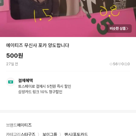
비슷한 상품
에이티즈 무신사 포카 양도합니다
500
원
27일 전
56
0
0
결제혜택
토스페이로 결제시 5천원 즉시 할인
삼성카드 링크 10% 청구할인
브랜드
에이티즈
카테고리
스타굿즈
〉
보이그룹
〉
팬시/포토카드