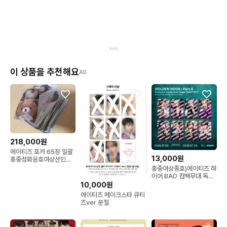
이 상품을 추천해요
AD
218,000원
에이티즈 포카 65장 일괄
13,000원
홍중성화윤호여상산민기
우영종호
홍중여상종호)에이티즈 하
이어 BAD 컴백무대 독점
스페셜 TIMEPIECE
10,000원
에이티즈 메이크스타 큐티
즈ver 분철