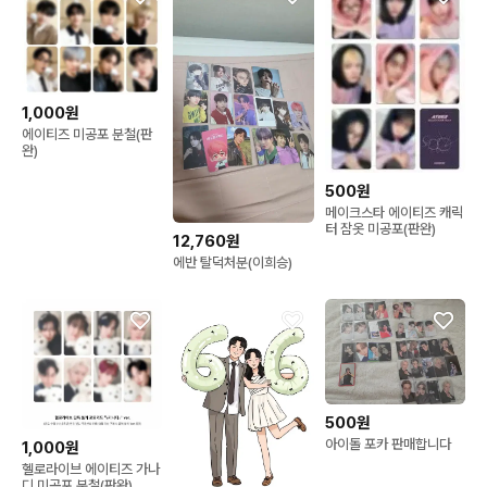
1,000원
에이티즈 미공포 분철(판
완)
500원
메이크스타 에이티즈 캐릭
터 잠옷 미공포(판완)
12,760원
에반 탈덕처분(이희승)
500원
아이돌 포카 판매합니다
1,000원
헬로라이브 에이티즈 가나
디 미공포 분철(판완)