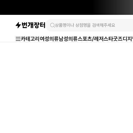
카테고리
여성의류
남성의류
스포츠/레저
스타굿즈
디지