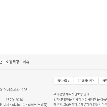
누들스토퍼 피규어
년보호정책
광고제휴
공지사항
1:1 문의하기
자주
2019-서울서초-1126
우리은행 채무지급보증 안내
번개장터㈜는 회사가 직접 판매하는 상품에
41 | 1670-2910
채무지급보증 계약을 체결하여 안전거래를
서초동, 마제스타시티, 힐스테이트 서리풀)