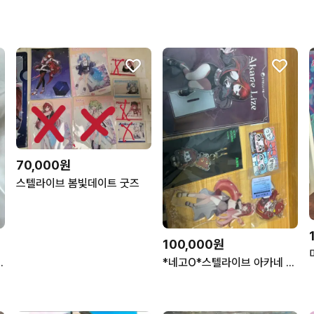
70,000원
스텔라이브 봄빛데이트 굿즈
100,000원
*네고O*스텔라이브 아카네 리제 굿즈 일괄
탱 팝업 픽업 피규어 히퍼