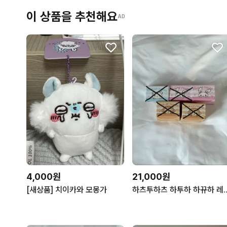
이 상품을 추천해요
AD
4,000원
21,000원
[새상품] 치이카와 모몽가
하츠투하츠 하투하 하뀨하 레몬