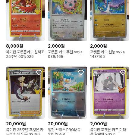
8,000원
2,000원
2,000원
북미판 포켓몬카드 칠색조
포켓몬 카드 푸린 sv2a
포켓몬 카드 신뇽 sv2a
25주년 001/025
039/165
148/165
20,000원
20,000원
2,000원
북미판 25주년 포켓몬 카
일판 꾸왁스 PROMO
북미판 포켓몬 카드 미라
드 박사의 연구 023/025
215/SV-P
몽 할로윈 2022