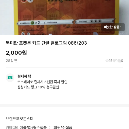
비슷한 상품
북미판 포켓몬 카드 단굴 홀로그램 086/203
2,000
원
28일 전
15
1
0
결제혜택
토스페이로 결제시 5천원 즉시 할인
삼성카드 링크 10% 청구할인
브랜드
포켓몬스터
카테고리
예술/희귀/수집품
〉
희귀/수집품