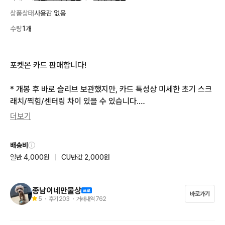
상품상태
사용감 없음
수량
1개
포켓몬 카드 판매합니다!

* 개봉 후 바로 슬리브 보관했지만, 카드 특성상 미세한 초기 스크
래치/찍힘/센터링 차이 있을 수 있습니다.

* 상태에 예민하신 분은 구매 전 사진 충분히 확인 부탁드립니다.

더보기
* 중고 특성상 단순 변심, 컨디션 관련 교환·환불 불가합니다.

* 구매 후 환불/반품/네고 요청은 어려운 점 양해 부탁드립니다.

배송비
* 문의 편하게 주세요 🙂

일반 4,000원
|
CU반값 2,000원
오천원 이상 카드는 새 탑로더에 포장해드립니다
종남이네만물상
바로가기
5
・ 후기
203
・ 거래내역
762