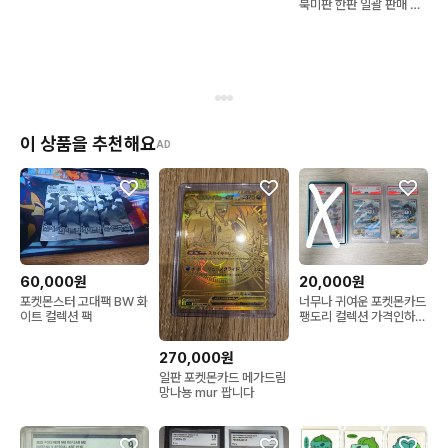
북미판 한판 일괄 판매 합
니다~
이 상품을 추천해요
AD
60,000원
20,000원
포켓몬스터 고대팩 BW 화
너무나 귀여운 포켓몬카드
이트 컬렉션 팩
팽도리 컬렉션 가격인하
(수정)
270,000원
일판 포켓몬카드 메가드림
망나뇽 mur 팝니다