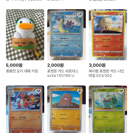
홀로
061/172
5,000원
2,000원
3,000원
몽총한 오리 대파 키링
포켓몬 카드 라프라스
북미판 포켓몬 카드 나인
sv2a 131/165 U
테일 023/202