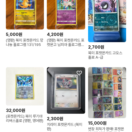
5,000원
4,200원
(영판) 북미 포켓몬카드 망
(영판) 북미 포켓몬카드 포
나뇽 홀로그램 131/195
켓몬고 님피아 홀로그램
2,700원
035/078
북미 포켓몬카드 고오스
홀로 A-급
32,000원
(포켓몬카드) 북미 루기아
2,300원
리버스홀로 (영판, 영어판)
15,000원
치라미 포켓몬카드 (북미
번장 최적가 판매! 포켓몬
판)