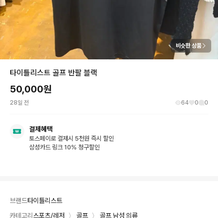
비슷한 상품
타이틀리스트 골프 반팔 블랙
50,000
원
28일 전
64
0
0
결제혜택
토스페이로 결제시 5천원 즉시 할인
삼성카드 링크 10% 청구할인
브랜드
타이틀리스트
카테고리
스포츠/레저
〉
골프
〉
골프 남성 의류