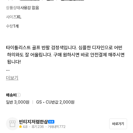
상품상태
사용감 없음
사이즈
XL
수량
1개
타이틀리스트 골프 반팔 검정색입니다. 심플한 디자인으로 어떤
 하의와도 잘 어울립니다. 구매 원하시면 바로 안전결제 해주시면
 됩니다!

가슴54

더보기
총장 76

상태9
배송비
일반 3,000원
|
GS • CU반값 2,000원
빈티지저렴한샵
바로가기
4.8
・ 후기
236
・ 거래내역
772