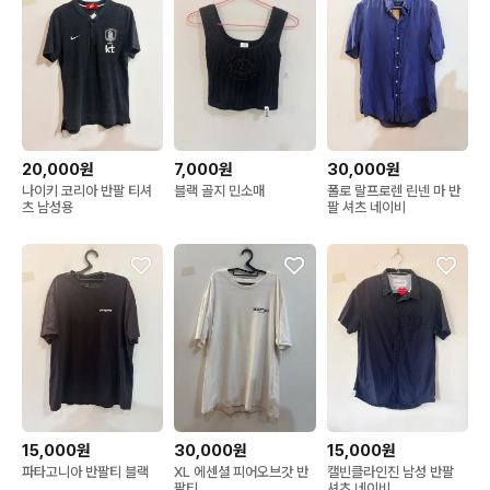
20,000원
7,000원
30,000원
나이키 코리아 반팔 티셔
블랙 골지 민소매
폴로 랄프로렌 린넨 마 반
츠 남성용
팔 셔츠 네이비
15,000원
30,000원
15,000원
파타고니아 반팔티 블랙
XL 에센셜 피어오브갓 반
캘빈클라인진 남성 반팔
팔티
셔츠 네이비