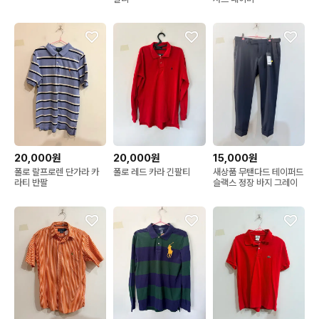
20,000원
20,000원
15,000원
폴로 랄프로렌 단가라 카
폴로 레드 카라 긴팔티
새상품 무탠다드 테이퍼드
라티 반팔
슬랙스 정장 바지 그레이