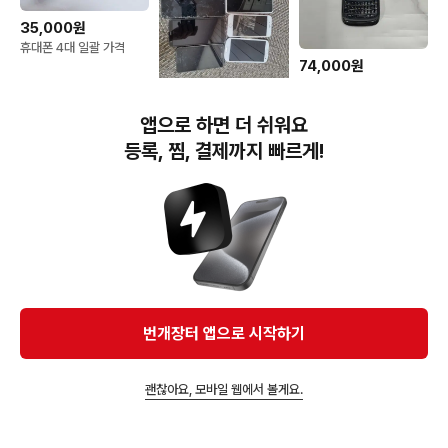
35,000원
휴대폰 4대 일괄 가격
74,000원
블랙베리 스마트폰 토치
9800 빈티지폰 / 올드폰
135,000원
앱으로 하면 더 쉬워요
중고 스마트폰 부품용
등록, 찜, 결제까지 빠르게!
번개장터(주) 사업자정보, 이용약관 및 기타 법적고지
번개장터㈜는 통신판매중개자이며, 통신판매의 당사자가 아닙니다. 전자상거래 등에서의
소비자보호에 관한 법률 등 관련 법령 및 번개장터㈜의 약관에 따라 상품, 상품정보, 거래에 관한 책임은
개별 판매자에게 귀속하고, 번개장터㈜는 원칙적으로 회원간 거래에 대하여 책임을 지지 않습니다.
다만, 번개장터㈜가 직접 판매하는 상품에 대한 책임은 번개장터㈜에게 귀속합니다.
Ⓒ Bungaejangter Inc. all rights reserved.
번개장터 앱으로 시작하기
APP 다운로드
괜찮아요, 모바일 웹에서 볼게요.