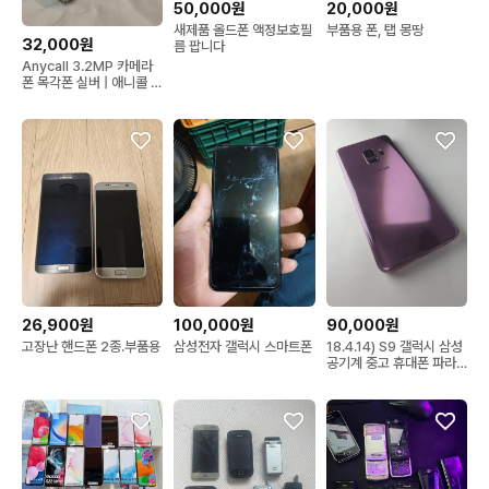
50,000원
20,000원
새제품 올드폰 액정보호필
부품용 폰, 탭 몽땅
32,000원
름 팝니다
Anycall 3.2MP 카메라
폰 목각폰 실버 | 애니콜 카
메라폰 목업폰
26,900원
100,000원
90,000원
고장난 핸드폰 2종.부품용
삼성전자 갤럭시 스마트폰
18.4.14) S9 갤럭시 삼성
공기계 중고 휴대폰 파라
요~