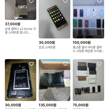
37,000원
삼성 갤럭시 s2 hd lte 구
형 스마트폰 팝니다
e120s
30,000원
100,000원
삼성 스마트폰
중고폰 엘지 아이폰 갤럭
시 고장폰 파손폰 수리용
폰필요해요
30,000원
135,000원
75,000원