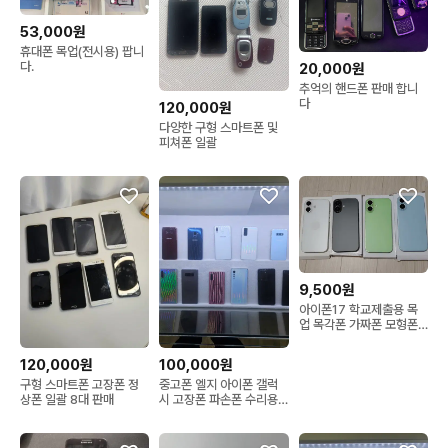
53,000원
휴대폰 목업(전시용) 팝니
다.
20,000원
추억의 핸드폰 판매 합니
다
120,000원
다양한 구형 스마트폰 및
피쳐폰 일괄
9,500원
아이폰17 학교제출용 목
업 목각폰 가짜폰 모형폰
목업폰 전시용
120,000원
100,000원
구형 스마트폰 고장폰 정
중고폰 엘지 아이폰 갤럭
상폰 일괄 8대 판매
시 고장폰 파손폰 수리용
폰필요해요