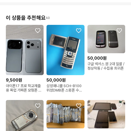
이 상품을 추천해요
AD
50,000원
구글 넥서스 원 2대 일괄 /
정상작동 / 수집용 희귀폰
9,500원
50,000원
아이폰17 프로 학교제출
삼성애니콜 SCH-B100
용 목업 가짜폰 모형폰 목
위성DMB폰 스윙폰 수집
업폰 전시용 핸드폰매장
소품 부품용