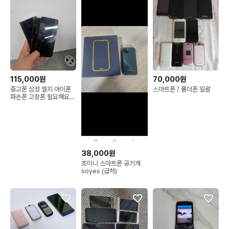
115,000원
70,000원
중고폰 삼성 엘지 아이폰
스마트폰 / 폴더폰 일괄
파손폰 고장폰 필요해요
갤럭시
38,000원
초미니 스마트폰 공기계
soyes (급처)