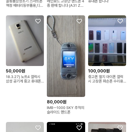
골동품삼성초기 스마트폰
메인보드 고장난 핸드폰 4
휴대폰 팝니다
액정 배터리등부품용,디피
종 판매 합니다 (A31 Z플
기타용도찿는분
립4 노트10 아이폰11pro
max)
50,000원
100,000원
18.3.27) 노트4 갤럭시
중고폰 엘지 아이폰 갤럭
삼성 공기계 중고 휴대폰
시 고장폰 파손폰 수리용
파라요~
폰필요해요
80,000원
IMBㅡ1000 SKY 추억의
슬라이드 핸드폰